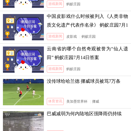
游戏新闻
蚂蚁庄园
中国皮影戏什么时候被列入《人类非物
质文化遗产代表作名录》 蚂蚁庄园7月1
3日答案
游戏新闻
皮影戏
|
蚂蚁庄园
云南省的哪个自然奇观被誉为“仙人遗
田” 蚂蚁庄园7月14日答案
游戏新闻
蚂蚁庄园
没传球给哈兰德 挪威球员被骂7万条
体育资讯
美加墨世界杯
|
挪威
巴威减弱为何内陆地区强降雨仍持续