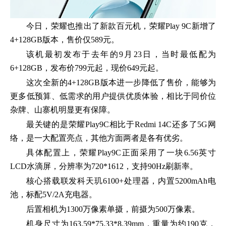
今日，荣耀也推出了新款百元机，荣耀Play 9C新增了
4+128GB版本，售价仅589元。
该机最初发布于去年的9月23日，当时最低配为
6+128GB，发布价799元起，现价649元起。
这次全新的4+128GB版本进一步降低了售价，能够为
更多低预算、低需求的用户提供优质体验，相比于同价位
杂牌、山寨机明显更有保障。
最关键的是荣耀Play9C相比于Redmi 14C还多了5G网
络，是一大配置亮点，其他方面两者是各有优劣。
具体配置上，荣耀Play9C正面采用了一块6.56英寸
LCD水滴屏，分辨率为720*1612，支持90Hz刷新率。
核心搭载联发科天玑6100+处理器，内置5200mAh电
池，标配5V/2A充电器。
后置相机为1300万像素单摄，前摄为500万像素。
机身尺寸为163.59*75.33*8.39mm，重量为约190克，