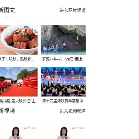
新图文
进入图片频道
秋了！啃秋、贴秋膘、
罗源八井村：“抱石”而上
秋，福建人这样过才够
→
寻美福建 薪火映长征”主
第十四届海峡青年荟集中
新视频
活动在龙岩长汀启动
阶段活动在福州举行
进入视频频道