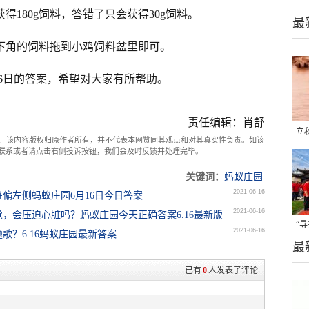
得180g饲料，答错了只会获得30g饲料。
最
右下角的饲料拖到小鸡饲料盆里即可。
6日的答案，希望对大家有所帮助。
责任编辑：肖舒
立
。该内容版权归原作者所有，并不代表本网赞同其观点和对其真实性负责。如该
com联系或者请点击右侧投诉按钮，我们会及时反馈并处理完毕。
晒
味
关键词：
蚂蚁庄园
2021-06-16
偏左侧蚂蚁庄园6月16日今日答案
2021-06-16
，会压迫心脏吗？蚂蚁庄园今天正确答案6.16最新版
“
2021-06-16
？6.16蚂蚁庄园最新答案
最
题
已有
0
人发表了评论