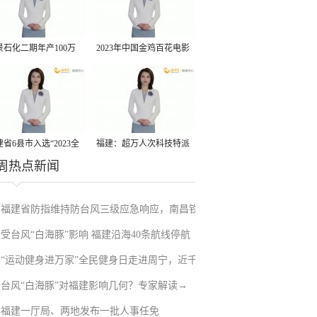
景石化二期年产100万
2023年中国金鸡百花电影
丙烷脱氢项目建成中交
节有福电影巡展31日启动
省6县市入选“2023全
福建：超万人次科技特派
周热点新闻
县域发展潜力百强县”
员一线开展服务
福建省防指维持防台风三级应急响应，南昌铁
受台风“白海豚”影响 福建沿海40条航线停航
路停运部分旅客列车→
“运动健身进万家”全民健身日走进周宁，近千
台风“白海豚”对福建影响几何？专家解读→
人徒步云端
福建一厅局、两地发布一批人事任免