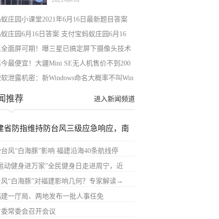
2021-06-16
意
蚁庄园小课堂2021年6月16日最新题目答案
蚁庄园6月16日答案 支付宝蚂蚁庄园6月16
真全面屏可期！曝三星已搞定屏下摄像头技术
今最便宜！大疆Mini SE无人机售价不到200
软泄露机密：新Windows命名大概率不叫Win
闻推荐
进入新闻频道
建省防指维持防台风三级应急响应，南
受台风“白海豚”影响 福建沿海40条航线停
“运动健身进万家”全民健身日走进周宁，近
台风“白海豚”对福建影响几何？专家解读→
福建一厅局、两地发布一批人事任免
省委常委会召开会议