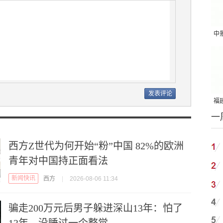
中
吨
福建
一
国
西方Z世代为何开始“粉”中国 82%的欧洲
青年对中国持正面看法
新闻快讯
西方
|
2026-08-06 11:34
骗走200万元后男子躲进深山13年：怕了