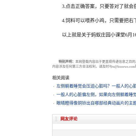
3.点击正确答案，只要答对了就会获
4.饲料可以喂养小鸡，只需要把
以上就是关于蚂蚁庄园小课堂6月1
特别声明：
本网登载内容出于更直观传递信息之目的
内容涉及任何第三方合法权利，请及时与ts@hxnews.
相关阅读
左侧躺着睡觉会压迫心脏吗？一般人的心脏
一般人的心脏偏左侧，如果向左侧躺着睡觉
眼晴瞪得像铜铃出自哪部经典动画片的主题歌
网友评论