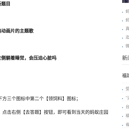
新题目
蚂
蚂
典动画片的主题歌
迄
微
新
左侧躺着睡觉，会压迫心脏吗
福
击下方三个图标中第二个【领饲料】图标；
框，点击右侧【去答题】按钮，即可看到当天的蚂蚁庄园