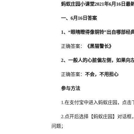
蚂蚁庄园小课堂2021年6月16日最
一、6月16日答案
1、“眼晴瞪得像铜铃”出自哪部经
正确答案：
《黑猫警长》
2、一般人的心脏偏左侧，如果向
正确答案：
不会，不用担心
参与方法
1.在支付宝中进入蚂蚁庄园，点
2.点开后选择【蚂蚁庄园】对话
问题；