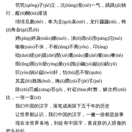
茕茕(qióng)孑(jié)立，沆(hàng)瀣(xiè)一气，踽踽(jǔ)独
行，醍(tī)醐(hú)灌顶
绵绵瓜瓞(dié)，奉为圭(guī)臬(niè)，龙行龘龘(dá)，犄
(jī)角旮(gā)旯(lá)
娉(pīng)婷袅(niǎo)娜(nuó)，涕(tī)泗(sì)滂(pāng)沱(tuó)
呶呶(náo)不休，不稂(làng)不莠(yǒu)，卬(áng)
咄(duō)嗟(jiē)蹀(dié)躞(xiè)耄(mào)耋(dié)饕(tāo)餮(tiè)
囹(líng)圄(yǔ)蘡(yīng)薁(yù)觊(jì)觎(yú)龃(jǔ)龉(yǔ)
狖(yòu)轭(è)鼯(wú)轩，怙(hù)恶不悛(quān)
其靁(léi)虺虺(huī)，腌(ā)臢(zā)孑(jié)孓(jué)
陟(zhì)罚臧(zāng)否(pǐ)，针砭(bīan)时弊，鳞次栉(zhì)
比，一张一翕(xī)
我们中国的汉字，落笔成画留下五千年的历史
让世界都认识，我们中国的汉字，一撇一捺都是故事
现在全世界各地，到处有中国字，黄皮肤的人骄傲的
把头抬起