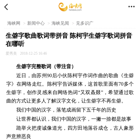


海峡网
>
新闻中心
>
海峡见闻
>
见多识广
生僻字歌曲歌词带拼音 陈柯宇生僻字歌词拼音
在哪听
爱秀美
2018-12-25 16:46
生僻字完整歌词（带注音）
近日，由苏州90后小伙陈柯宇作词作曲的歌曲《生僻
字》在网络走红。陈柯宇告诉媒体，这首歌里面有70多个
生僻字，创作灵感来自网络热词“又双叒叕”，希望通过歌
曲的方式让更多人了解汉字文化，让生僻字不再生僻。
我们中国的汉字，落笔成画留下五千年的历史
让世界都认识，我们中国的汉字，一撇一捺都是故事
跪举火把虔诚像道光，四方田地落谷成仓，古人象形
声意辨恶良