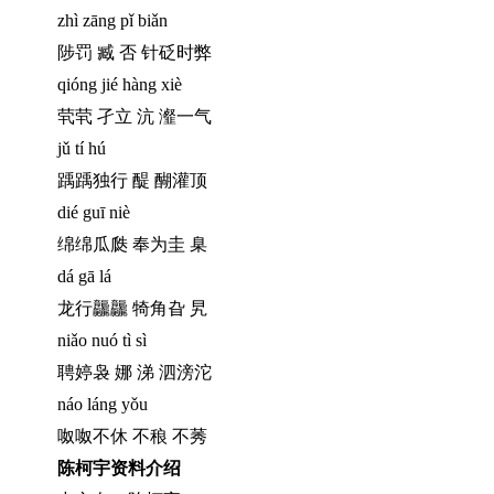
zhì zāng pǐ biǎn
陟罚 臧 否 针砭时弊
qióng jié hàng xiè
茕茕 孑立 沆 瀣一气
jǔ tí hú
踽踽独行 醍 醐灌顶
dié guī niè
绵绵瓜瓞 奉为圭 臬
dá gā lá
龙行龘龘 犄角旮 旯
niǎo nuó tì sì
聘婷袅 娜 涕 泗滂沱
náo láng yǒu
呶呶不休 不稂 不莠
陈柯宇资料介绍