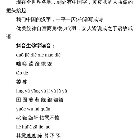
现在全世界各地，到处有中国字，黄皮肤的人骄傲的
把头抬起
我们中国的汉字，一平一仄(zè)谱写成诗
优美旋律自宫商角徵(zhǐ)羽，众人皆说成之于语故成
语
抖音生僻字读音：
duō jiē dié xiè mào dié
咄 嗟 蹀 躞 耄 耋
tāo tiè
饕 餮
líng yù yīng yù jì yú jǔ yǔ
囹 圄 蘡 薁 觊 觎 龃龉
yuòè wú hù quān
狖 轭 鼯轩 怙恶不悛
lié huī ā zā jié jué
其靁虺虺 腌 臢 孑 孓