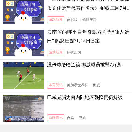
质文化遗产代表作名录》 蚂蚁庄园7月1
3日答案
游戏新闻
皮影戏
|
蚂蚁庄园
云南省的哪个自然奇观被誉为“仙人遗
田” 蚂蚁庄园7月14日答案
游戏新闻
蚂蚁庄园
没传球给哈兰德 挪威球员被骂7万条
体育资讯
美加墨世界杯
|
挪威
巴威减弱为何内陆地区强降雨仍持续
新闻快讯
台风
|
巴威