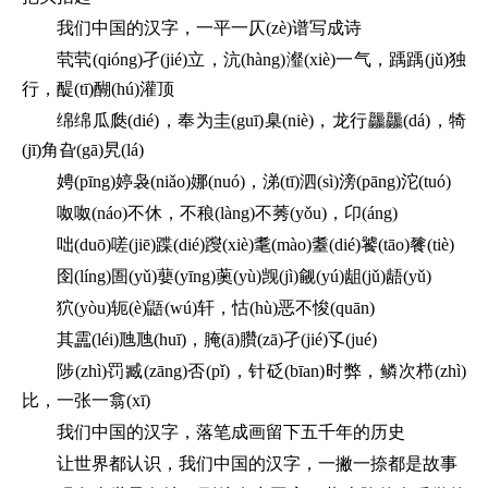
我们中国的汉字，一平一仄(zè)谱写成诗
茕茕(qióng)孑(jié)立，沆(hàng)瀣(xiè)一气，踽踽(jǔ)独
行，醍(tī)醐(hú)灌顶
绵绵瓜瓞(dié)，奉为圭(guī)臬(niè)，龙行龘龘(dá)，犄
(jī)角旮(gā)旯(lá)
娉(pīng)婷袅(niǎo)娜(nuó)，涕(tī)泗(sì)滂(pāng)沱(tuó)
呶呶(náo)不休，不稂(làng)不莠(yǒu)，卬(áng)
咄(duō)嗟(jiē)蹀(dié)躞(xiè)耄(mào)耋(dié)饕(tāo)餮(tiè)
囹(líng)圄(yǔ)蘡(yīng)薁(yù)觊(jì)觎(yú)龃(jǔ)龉(yǔ)
狖(yòu)轭(è)鼯(wú)轩，怙(hù)恶不悛(quān)
其靁(léi)虺虺(huī)，腌(ā)臢(zā)孑(jié)孓(jué)
陟(zhì)罚臧(zāng)否(pǐ)，针砭(bīan)时弊，鳞次栉(zhì)
比，一张一翕(xī)
我们中国的汉字，落笔成画留下五千年的历史
让世界都认识，我们中国的汉字，一撇一捺都是故事