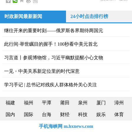
时政新闻最新新闻
24小时点击排行榜
继往开来的重要时刻——俄罗斯各界期待两国元
此行间·举世瞩目的握手！100秒看中美元首北
习言道丨参观博物馆，习近平幽默提醒小心文物
一见・中美关系新定位里的时代深意
学习手记 | 总书记对残疾人群体格外关心关注
福建
福州
平潭
莆田
泉州
厦门
漳州
国内
国际
台海
财经
科技
娱乐
体育
手机海峡网 m.hxnews.com