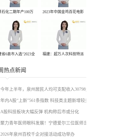
景石化二期年产100万
2023年中国金鸡百花电影
丙烷脱氢项目建成中交
节有福电影巡展31日启动
省6县市入选“2023全
福建：超万人次科技特派
县域发展潜力百强县”
员一线开展服务
周热点新闻
今年上半年，泉州居民人均可支配收入30798元
年内A股“上新”561条指数 科技类主题新增较多
A股科技板块大幅反弹 机构称后市或分化
聚力青年医师眼科发展！宁德爱尔三位医师当
2026年泉州百校千企对接活动成功举办
选市眼科青年学组成员