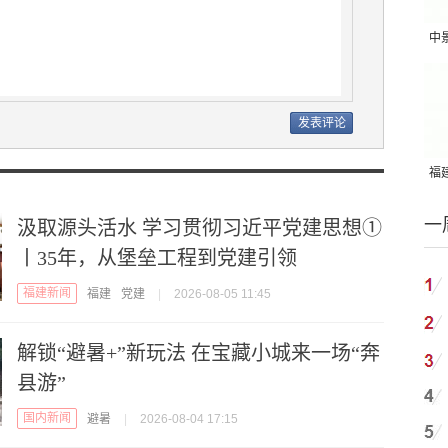
中
吨
福建
国
一
汲取源头活水 学习贯彻习近平党建思想①
丨35年，从堡垒工程到党建引领
福建新闻
福建
党建
|
2026-08-05 11:45
解锁“避暑+”新玩法 在宝藏小城来一场“奔
县游”
国内新闻
避暑
|
2026-08-04 17:15