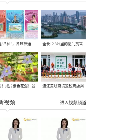
建“八仙”，各显神通
全长12.8公里的厦门筼筜
湖健身步道全线贯通
圈！成片紫色花瀑！就
连江黄岐离境退税商店揭
光明港公园
牌投用
新视频
进入视频频道