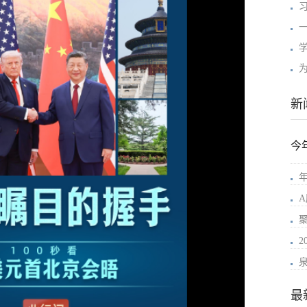
新
今
年
最