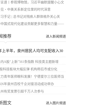
习言道丨参观博物馆，习近平幽默提醒小心文
一见・中美关系新定位里的时代深意
学习手记 | 总书记对残疾人群体格外关心关
为中国式现代化建设贡献更多智慧和力量——
闻推荐
进入新闻频道
年上半年，泉州居民人均可支配收入30
内A股“上新”561条指数 科技类主题新增
A股科技板块大幅反弹 机构称后市或分化
聚力青年医师眼科发展！宁德爱尔三位医师当
2026年泉州百校千企对接活动成功举办
泉州有奖发票引超千万人次参与
新图文
进入图片频道