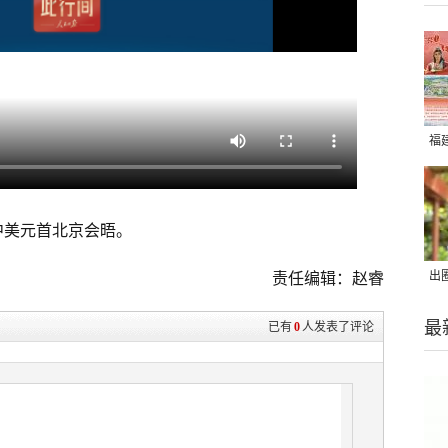
福
中美元首北京会晤。
出
责任编辑：赵睿
在
最
已有
0
人发表了评论