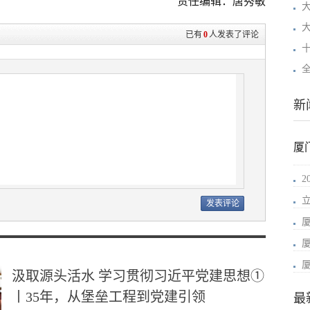
责任编辑：唐秀敏
已有
0
人发表了评论
新
厦
汲取源头活水 学习贯彻习近平党建思想①
丨35年，从堡垒工程到党建引领
最