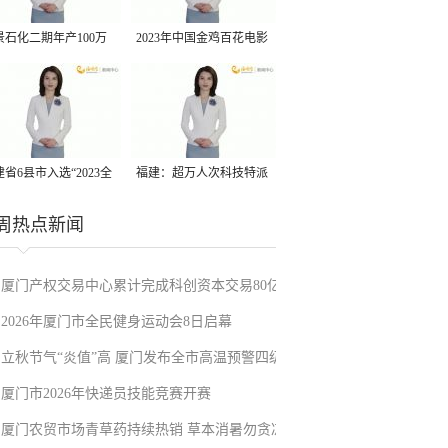
景石化二期年产100万
2023年中国金鸡百花电影
丙烷脱氢项目建成中交
节有福电影巡展31日启动
省6县市入选“2023全
福建：超万人次科技特派
县域发展潜力百强县”
员一线开展服务
周热点新闻
厦门产权交易中心累计完成科创资本交易80亿
2026年厦门市全民健身运动会8日启幕
元
立秋节气“炎值”高 厦门发布全市高温预警四级
厦门市2026年快递员技能竞赛开赛
厦门农贸市场青草药持续热销 草本消暑勿贪凉