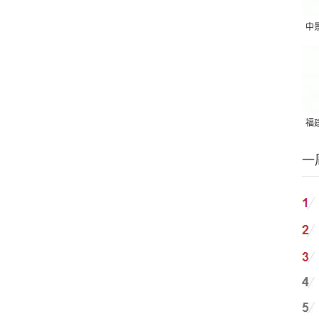
中
吨
福建
国
一