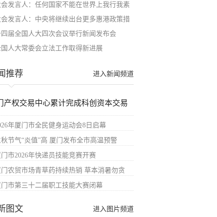
大会发言人：任何国家不能在世界上我行我素
大会发言人：中央将继续出台更多惠港政策措
十四届全国人大四次会议举行新闻发布会
全国人大常委会立法工作取得新进展
闻推荐
进入新闻频道
门产权交易中心累计完成科创资本交易
2026年厦门市全民健身运动会8日启幕
立秋节气“炎值”高 厦门发布全市高温预警
厦门市2026年快递员技能竞赛开赛
厦门农贸市场青草药持续热销 草本消暑勿贪
厦门市第三十二届职工技能大赛闭幕
新图文
进入图片频道