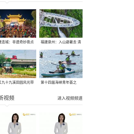
建连城：非遗奇妙夜点
福建泉州：入山避暑去 清
夏夜
凉好惬意
江九十九溪田园风光带
第十四届海峡青年荟之
亩早稻迎来成熟收割季
2026榕台青年大学生水上
新视频
进入视频频道
运动交流营