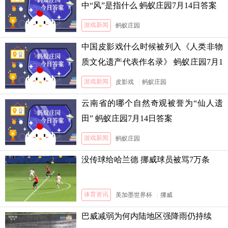
中“风”是指什么 蚂蚁庄园7月14日答案
游戏新闻
蚂蚁庄园
中国皮影戏什么时候被列入《人类非物
质文化遗产代表作名录》 蚂蚁庄园7月1
3日答案
游戏新闻
皮影戏
|
蚂蚁庄园
云南省的哪个自然奇观被誉为“仙人遗
田” 蚂蚁庄园7月14日答案
游戏新闻
蚂蚁庄园
没传球给哈兰德 挪威球员被骂7万条
体育资讯
美加墨世界杯
|
挪威
巴威减弱为何内陆地区强降雨仍持续