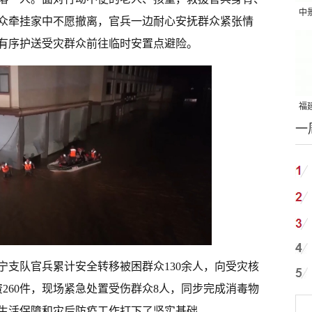
中
众牵挂家中不愿撤离，官兵一边耐心安抚群众紧张情
吨
有序护送受灾群众前往临时安置点避险。
福建
一
国
宁支队官兵累计安全转移被困群众130余人，向受灾核
260件，现场紧急处置受伤群众8人，同步完成消毒物
生活保障和灾后防疫工作打下了坚实基础。