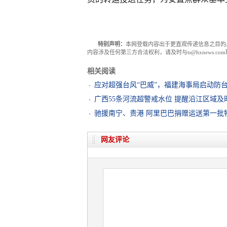
特别声明：
本网登载内容出于更直观传递信息之目的
内容涉及任何第三方合法权利，请及时与ts@hxnews.
相关阅读
应对超强台风“巴威”，福建海事局启动防
广西55条河流超警戒水位 提醒沿江区域及
驰援南宁、贵港 阿里巴巴捐赠运送第一批
网友评论