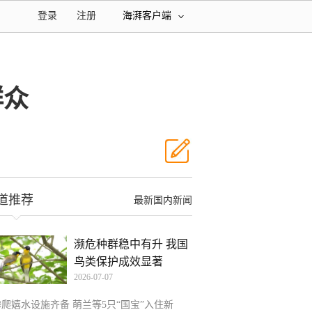
登录
注册
海湃客户端
群众
道推荐
最新国内新闻
濒危种群稳中有升 我国
鸟类保护成效显著
2026-07-07
攀爬嬉水设施齐备 萌兰等5只“国宝”入住新