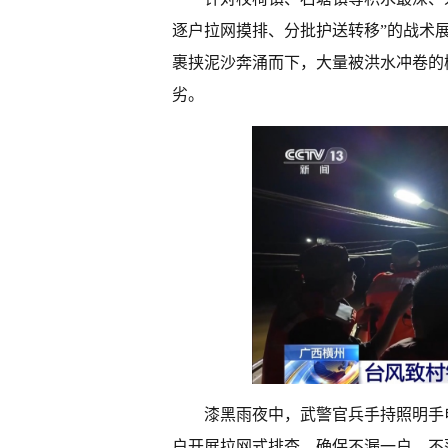
逐户拉网摸排、分批护送转移”的战术
裹挟泥沙奔涌而下，大量被洪水冲卷的
劣。
漆黑雨夜中，武警官兵手持照明手
户开展拉网式排查，确保不漏一户、不