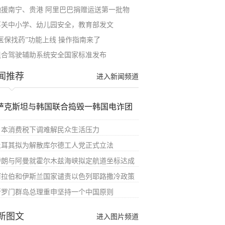
驰援南宁、贵港 阿里巴巴捐赠运送第一批物
事关中小学、幼儿园安全，教育部发文
“医保找药”功能上线 操作指南来了
组合驾驶辅助系统安全国家标准发布
闻推荐
进入新闻频道
萨克斯坦与韩国联合捣毁一韩国电诈团
日本消费税下调难解民众生活压力
土耳其拟为解散库尔德工人党正式立法
伊朗与阿曼就霍尔木兹海峡拟定航道坐标达成
阿拉伯和伊斯兰国家谴责以色列耶路撒冷政策
所罗门群岛总理重申坚持一个中国原则
新图文
进入图片频道