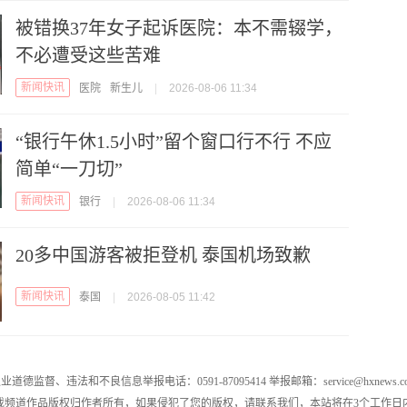
被错换37年女子起诉医院：本不需辍学，
不必遭受这些苦难
新闻快讯
医院
新生儿
|
2026-08-06 11:34
“银行午休1.5小时”留个窗口行不行 不应
简单“一刀切”
新闻快讯
银行
|
2026-08-06 11:34
20多中国游客被拒登机 泰国机场致歉
新闻快讯
泰国
|
2026-08-05 11:42
业道德监督、违法和不良信息举报电话：0591-87095414 举报邮箱：service@hxnews.c
戏频道作品版权归作者所有，如果侵犯了您的版权，请联系我们，本站将在3个工作日