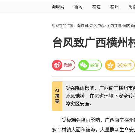
海峡网
新闻
福建
福州
闽
您现在的位置：
海峡网
>
新闻中心
>
国内频道
>
国内新
台风致广西横州
受强降雨影响，广西南宁横州市两
AI
紧急驰援，在恶劣环境下安全转移
摘
要
障灾区安全。
受极端强降雨影响，广西南宁横州
多个村镇大面积被淹，大量群众生命安