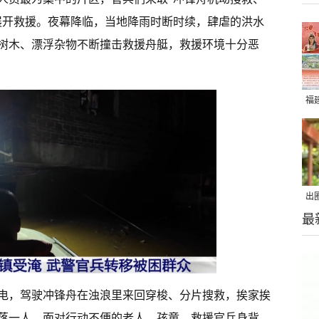
展开救援。夜幕降临，当地降雨时断时续，肆虐的洪水
树木、漂浮杂物不断撞击救援舟艇，救援环境十分恶
福
出
最
在
电，驾驶冲锋舟在浊浪里来回穿梭、分片搜救，挨家挨
落一人。面对行动不便的老人、孩童，救援官兵身背、