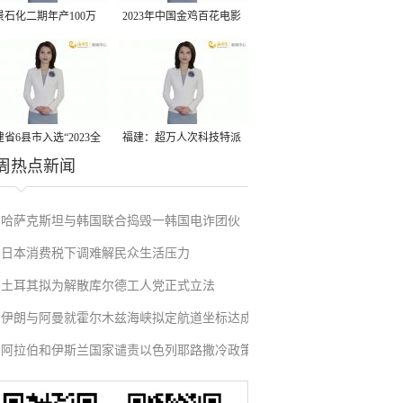
景石化二期年产100万
2023年中国金鸡百花电影
丙烷脱氢项目建成中交
节有福电影巡展31日启动
省6县市入选“2023全
福建：超万人次科技特派
周热点新闻
县域发展潜力百强县”
员一线开展服务
哈萨克斯坦与韩国联合捣毁一韩国电诈团伙
日本消费税下调难解民众生活压力
土耳其拟为解散库尔德工人党正式立法
伊朗与阿曼就霍尔木兹海峡拟定航道坐标达成
阿拉伯和伊斯兰国家谴责以色列耶路撒冷政策
一致