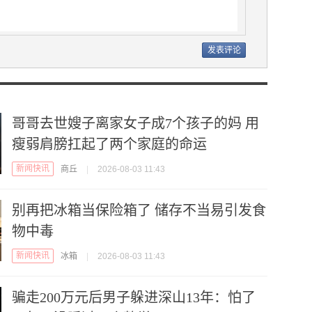
哥哥去世嫂子离家女子成7个孩子的妈 用
瘦弱肩膀扛起了两个家庭的命运
新闻快讯
商丘
|
2026-08-03 11:43
别再把冰箱当保险箱了 储存不当易引发食
物中毒
新闻快讯
冰箱
|
2026-08-03 11:43
骗走200万元后男子躲进深山13年：怕了