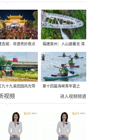
建连城：非遗奇妙夜点
福建泉州：入山避暑去 清
夏夜
凉好惬意
江九十九溪田园风光带
第十四届海峡青年荟之
新视频
亩早稻迎来成熟收割季
2026榕台青年大学生水上
进入视频频道
运动交流营