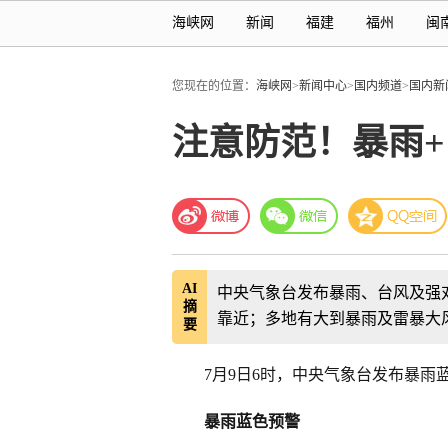
海峡网
新闻
福建
福州
闽
您现在的位置：
海峡网
>
新闻中心
>
国内频道
>
国内新
注意防范！暴雨+
AI
中央气象台发布暴雨、台风及强
摘
靠近；多地有大到暴雨及雷暴大
要
7月9日6时，中央气象台发布暴
暴雨蓝色预警