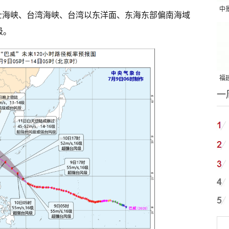
中
巴士海峡、台湾海峡、台湾以东洋面、东海东部偏南海域
吨
级。
福建
一
国