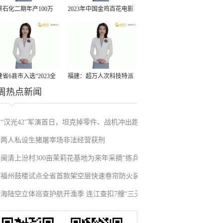
景石化二期年产100万
2023年中国金鸡百花电影
丙烷脱氢项目建成中交
节有福电影巡展31日启动
省6县市入选“2023全
福建：超万人次科技特派
周热点新闻
县域发展潜力百强县”
员一线开展服务
“汉光42”军演首日，坦克掉零件、战机冲出跑
两人私设生猪屠宰场非法经营获刑
道、赖清德逃跑……螺丝都拧不紧，台军能打
闽清上汾村300亩茉莉花基地为来年采摘“练兵”
“持久战”？
福州鼓楼试点全省首款架空层快速卷帘防火装
海陆空立体巡查护航开渔季 连江查扣7艘“三无”
置
船舶