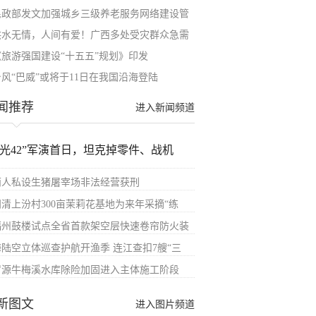
民政部发文加强城乡三级养老服务网络建设管
洪水无情，人间有爱！广西多处受灾群众急需
《旅游强国建设“十五五”规划》印发
台风“巴威”或将于11日在我国沿海登陆
闻推荐
进入新闻频道
汉光42”军演首日，坦克掉零件、战机
两人私设生猪屠宰场非法经营获刑
闽清上汾村300亩茉莉花基地为来年采摘“练
福州鼓楼试点全省首款架空层快速卷帘防火装
海陆空立体巡查护航开渔季 连江查扣7艘“三
罗源牛梅溪水库除险加固进入主体施工阶段
新图文
进入图片频道