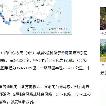
福
亮
级）的中心今天（9日）早晨5点钟位于
台湾
基隆市东南
9度、东经130.5度，中心附近最大风力有16级（55米/
晋
半径为350-500公里，十级风圈半径280-300公里，十
最
千
0公里的速度向西北方向移动，逐渐向台湾岛东北部沿海靠
沿海（超强台风级或强台风级，14～16级，45～52米/
靠近，强度逐渐减弱。