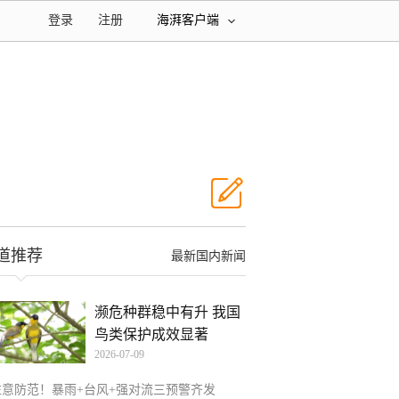
登录
注册
海湃客户端
道推荐
最新国内新闻
濒危种群稳中有升 我国
鸟类保护成效显著
2026-07-09
注意防范！暴雨+台风+强对流三预警齐发