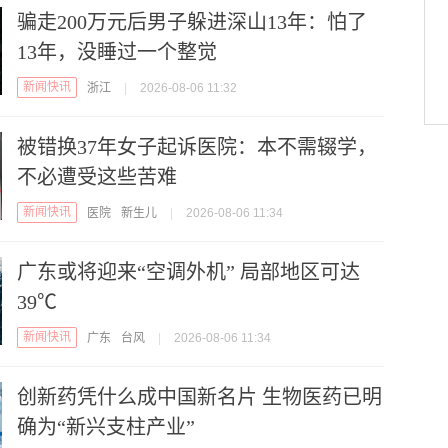
骗走200万元后男子躲进深山13年：怕了
13年，没睡过一个整觉
新闻快讯
浙江
|
2026-08-06 11:32
被错换37年女子起诉医院：本不需辍学，
不必遭受这些苦难
新闻快讯
医院
新生儿
|
2026-08-06 11:34
广东或将迎来“空调外机” 局部地区可达
39℃
新闻快讯
广东
台风
|
2026-08-06 11:34
创新药凭什么成中国新名片 生物医药已明
确为“新兴支柱产业”