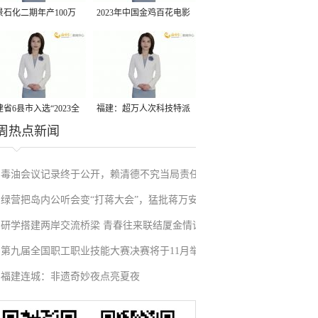
景石化二期年产100万
2023年中国金鸡百花电影
丙烷脱氢项目建成中交
节有福电影巡展31日启动
省6县市入选“2023全
福建：超万人次科技特派
周热点新闻
县域发展潜力百强县”
员一线开展服务
毒油会议记录终于公开，赖清德不究当局责任
绿营把岛内公听会变“打蒋大会”，猛批蒋万安
反甩锅卢秀燕，蓝营点名责任官员要求撤职下
研学搭建两岸交流桥梁 青春往来联结厦金情谊
废除监察机构主张，遭蓝营搬出蔡英文、赖清
台
第九届全国职工职业技能大赛决赛将于11月举
德过往言论打脸
福建连城：非遗奇妙夜点亮夏夜
行