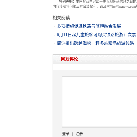
特别声明：
本网登载内容出于更直观传递信息之目的
内容涉及任何第三方合法权利，请及时与ts@hxnews.
相关阅读
多项措施促进铁路与旅游融合发展
6月11日起儿童旅客可购买铁路旅游计次票
闽沪推出跨越海峡一程多站精品旅游线路
网友评论
登录
|
注册