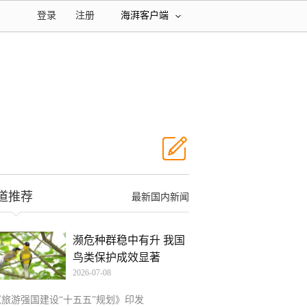
登录
注册
海湃客户端
道推荐
最新国内新闻
濒危种群稳中有升 我国
鸟类保护成效显著
2026-07-08
《旅游强国建设“十五五”规划》印发