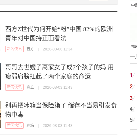
中
吨
西方Z世代为何开始“粉”中国 82%的欧洲
青年对中国持正面看法
福建
新闻快讯
西方
|
2026-08-06 11:34
一
国
哥哥去世嫂子离家女子成7个孩子的妈 用
瘦弱肩膀扛起了两个家庭的命运
新闻快讯
商丘
|
2026-08-03 11:43
别再把冰箱当保险箱了 储存不当易引发食
物中毒
新闻快讯
冰箱
|
2026-08-03 11:43