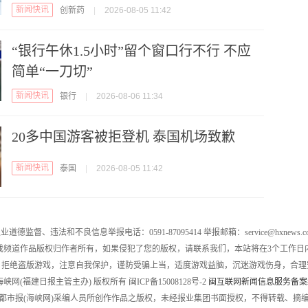
新闻快讯
创新药
|
2026-08-05 11:42
“银行午休1.5小时”留个窗口行不行 不应
简单“一刀切”
新闻快讯
银行
|
2026-08-06 11:34
20多中国游客被拒登机 泰国机场致歉
新闻快讯
泰国
|
2026-08-05 11:42
业道德监督、违法和不良信息举报电话：0591-87095414 举报邮箱：service@hxnews.c
戏频道作品版权归作者所有，如果侵犯了您的版权，请联系我们，本站将在3个工作日
，拒绝盗版游戏，注意自我保护，谨防受骗上当，适度游戏益脑，沉迷游戏伤身，合理
016 海峡网(福建日报主管主办) 版权所有 闽ICP备15008128号-2
闽互联网新闻信息服务备案编号
都市报(海峡网)采编人员所创作作品之版权，未经报业集团书面授权，不得转载、摘