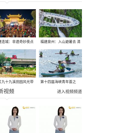
建连城：非遗奇妙夜点
福建泉州：入山避暑去 清
夏夜
凉好惬意
江九十九溪田园风光带
第十四届海峡青年荟之
新视频
亩早稻迎来成熟收割季
2026榕台青年大学生水上
进入视频频道
运动交流营