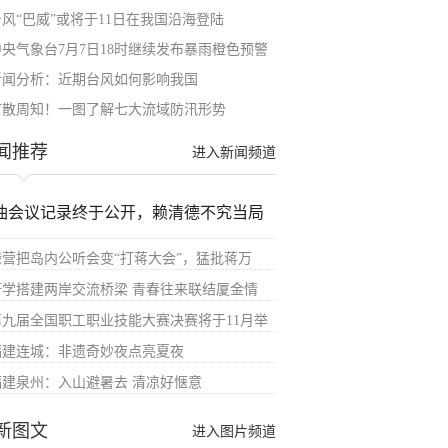
台风“巴威”或将于11日在我国沿海登陆
中央气象台7月7日18时继续发布暴雨橙色预警
新闻分析：近期台风如何影响我国
扩散周知！一图了解七大流域防汛形势
闻推荐
进入新闻频道
油会议记录终于公开，赖清德不究当局
绿营把岛内公听会变“打蒋大会”，猛批蒋万
研学搭建两岸交流桥梁 青春往来联结厦金情
第九届全国职工职业技能大赛决赛将于11月举
福建连城：非遗奇妙夜点亮夏夜
福建泉州：入山避暑去 清凉好惬意
新图文
进入图片频道