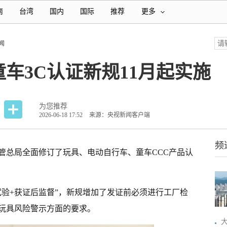
南
台湾
国内
国际
推荐
更多
闻
车3C认证新规11月起实施
为您推荐
2026-06-18 17:52
来源：央视新闻客户端
频
管总局全面修订了玩具、电动自行车、童车CCC产品认
。
试验+获证后监督”，新规增加了发证前必须进行工厂检
玩具风险警示方面的要求。