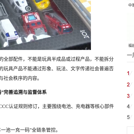
中
吨
福建
一
国
的全部配件，不能是玩具半成品或过程产品，不能拆分
的玩具产品不能通过形象、玩法、文字传递社会普遍否
与社会秩序的内容。
码”完善追溯与监督体系
CCC认证规则修订，主要围绕电池、充电器等核心部件
车一池一充一码”全链条管控。