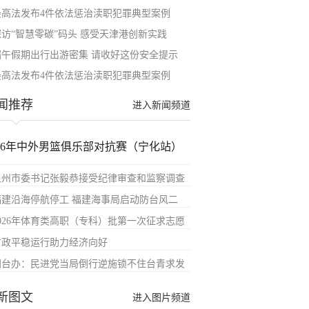
最高法发布4件依法惩治渎职犯罪典型案例
探访“智慧零碳”码头 感受天津港创新实践
端午假期出行出游密集 请收好这份安全提示
最高法发布4件依法惩治渎职犯罪典型案例
闻推荐
进入新闻频道
026年中外男篮俱乐部对抗赛（宁化站）
泉州市委书记张毅恭接受纪律审查和监察调查
福建沿海停航停工 福建海事局启动防台风二
2026年体育类高职（专科）批第一次征求志愿
财政平稳运行助力经济向好
国台办：民进党当局倒行逆施锁不住台青求发
新图文
进入图片频道