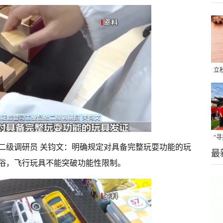
立
晒
味
“
二级调研员 关钧文：明确规定对具备完整玩耍功能的玩
最
题
俗，飞行玩具不能突破功能性限制。