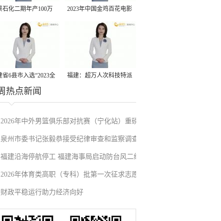
景石化二期年产100万
2023年中国金鸡百花电影
丙烷脱氢项目建成中交
节有福电影巡展31日启动
省6县市入选“2023全
福建：超万人次科技特派
周热点新闻
县域发展潜力百强县”
员一线开展服务
2026年中外男篮俱乐部对抗赛（宁化站）重磅
泉州市委书记张毅恭接受纪律审查和监察调查
来袭！抢票通道即将开启→
福建沿海停航停工 福建海事局启动防台风二级
2026年体育类高职（专科）批第一次征求志愿
应急响应
财政平稳运行助力经济向好
填报