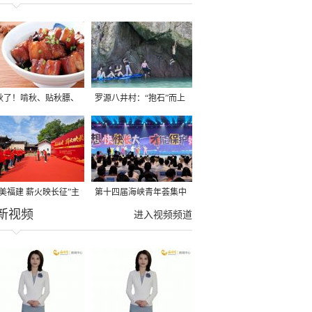
秋了！啃秋、贴秋膘、
罗源八井村：“抱石”而上
秋，福建人这样过才够
→
寻美福建 薪火映长征”主
第十四届海峡青年荟集中
新视频
活动在龙岩长汀启动
阶段活动在福州举行
进入视频频道