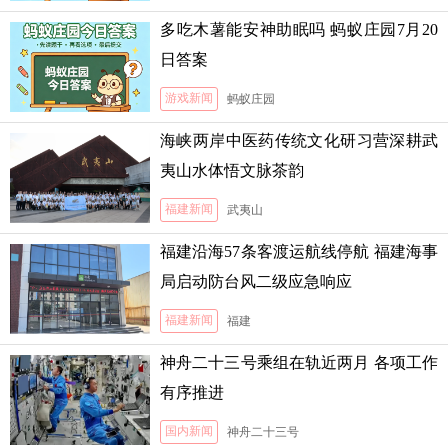
多吃木薯能安神助眠吗 蚂蚁庄园7月20
日答案
游戏新闻
蚂蚁庄园
海峡两岸中医药传统文化研习营深耕武
夷山水体悟文脉茶韵
福建新闻
武夷山
福建沿海57条客渡运航线停航 福建海事
局启动防台风二级应急响应
福建新闻
福建
神舟二十三号乘组在轨近两月 各项工作
有序推进
国内新闻
神舟二十三号