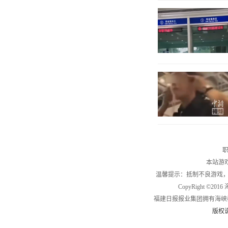
职
本站游
温馨提示：抵制不良游戏
CopyRight ©2
福建日报报业集团拥有海峡
版权