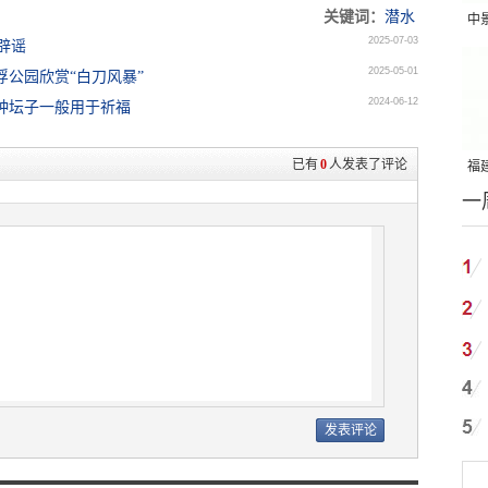
关键词：
潜水
中
2025-07-03
辟谣
吨
2025-05-01
浮公园欣赏“白刀风暴”
2024-06-12
这种坛子一般用于祈福
已有
0
人发表了评论
福建
一
国