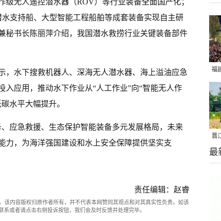
型工作级无人遥控潜水器（ROV）等行业装备全面国产化；
饱和潜水支持船、大型智能工程船舶等成套装备实现自主研
兼秘书长陈丽萍介绍，我国潜水救捞行业关键装备部件
福
示，水下搜救机器人、深海无人潜水器、海上溢油应急
亮
投入应用，推动水下作业从“人工作业”向“智能无人作
低碳水平大幅提升。
务、应急救援、生态保护智能装备多元发展格局，未来
晋
能力，为海洋强国建设和水上安全保障提供坚实支
最
千
责任编辑：赵睿
。该内容版权归原作者所有，并不代表本网赞同其观点和对其真实性负责。如该
com联系或者请点击右侧投诉按钮，我们会及时反馈并处理完毕。