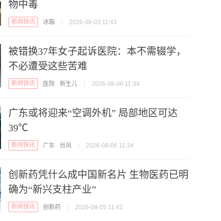
物中毒
新闻快讯
冰箱
|
2026-08-03 11:43
被错换37年女子起诉医院：本不需辍学，
不必遭受这些苦难
新闻快讯
医院
新生儿
|
2026-08-06 11:34
广东或将迎来“空调外机” 局部地区可达
39℃
新闻快讯
广东
台风
|
2026-08-06 11:34
创新药凭什么成中国新名片 生物医药已明
确为“新兴支柱产业”
新闻快讯
创新药
|
2026-08-05 11:42