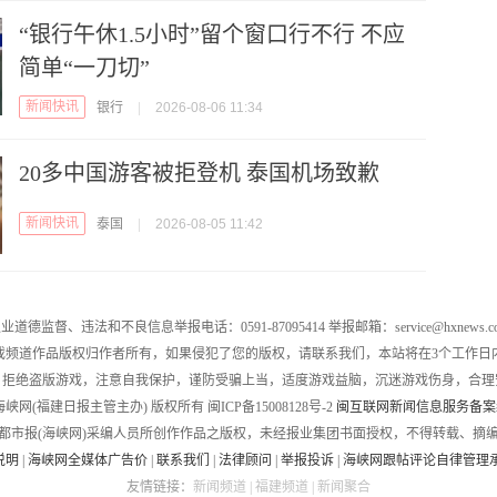
“银行午休1.5小时”留个窗口行不行 不应
简单“一刀切”
新闻快讯
银行
|
2026-08-06 11:34
20多中国游客被拒登机 泰国机场致歉
新闻快讯
泰国
|
2026-08-05 11:42
业道德监督、违法和不良信息举报电话：0591-87095414 举报邮箱：service@hxnews.c
戏频道作品版权归作者所有，如果侵犯了您的版权，请联系我们，本站将在3个工作日
，拒绝盗版游戏，注意自我保护，谨防受骗上当，适度游戏益脑，沉迷游戏伤身，合理
016 海峡网(福建日报主管主办) 版权所有 闽ICP备15008128号-2
闽互联网新闻信息服务备案编号
都市报(海峡网)采编人员所创作作品之版权，未经报业集团书面授权，不得转载、摘
说明
|
海峡网全媒体广告价
|
联系我们
|
法律顾问
|
举报投诉
|
海峡网跟帖评论自律管理
友情链接：
新闻频道
|
福建频道
|
新闻聚合