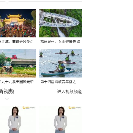
建连城：非遗奇妙夜点
福建泉州：入山避暑去 清
夏夜
凉好惬意
江九十九溪田园风光带
第十四届海峡青年荟之
新视频
亩早稻迎来成熟收割季
2026榕台青年大学生水上
进入视频频道
运动交流营