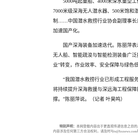
5000吨起重船、4000米深水重
7000米级深海无人潜水器、500米
制……中国潜水救捞行业协会副理事长
加速国产化。
国产深海装备加速迭代。陈丽萍表
无人船、智能疏浚与智能检测装备广泛
业”转变，作业效率、安全保障与绿色
“我国潜水救捞行业已形成工程服
将持续提升深海救援与深远海工程保障
撑。”陈丽萍说。（记者 叶昊鸣）
特别声明：
本网登载内容出于更直观传递信息之目的
内容涉及任何第三方合法权利，请及时与ts@hxnews.