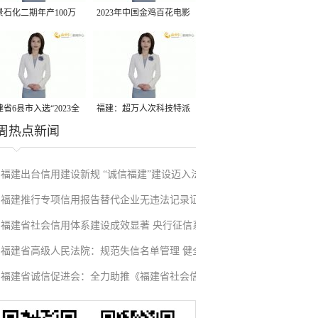
景石化二期年产100万
2023年中国金鸡百花电影
丙烷脱氢项目建成中交
节有福电影巡展31日启动
省6县市入选“2023全
福建：超万人次科技特派
周热点新闻
县域发展潜力百强县”
员一线开展服务
福建出台信用建设新规 “诚信福建”建设迈入法
福建推行专项信用报告替代企业无违法记录证
治化新阶段
福建省社会信用体系建设成效显著 央行征信系
明改革成效显著
福建省高级人民法院：规范失信名单管理 健全
统赋能实体经济
福建省诚信促进会：全力助推《福建省社会信
信用修复机制
用条例》落地见效