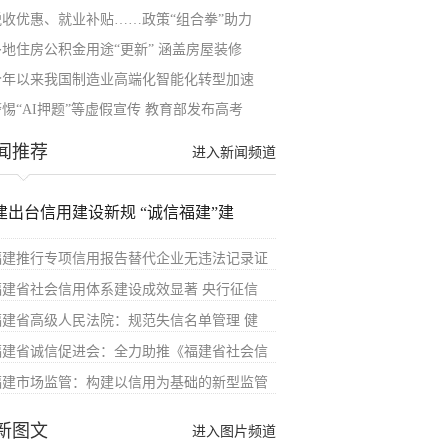
税收优惠、就业补贴……政策“组合拳”助力
多地住房公积金用途“更新” 涵盖房屋装修
今年以来我国制造业高端化智能化转型加速
警惕“AI押题”等虚假宣传 教育部发布高考
闻推荐
进入新闻频道
建出台信用建设新规 “诚信福建”建
福建推行专项信用报告替代企业无违法记录证
福建省社会信用体系建设成效显著 央行征信
福建省高级人民法院：规范失信名单管理 健
福建省诚信促进会：全力助推《福建省社会信
福建市场监管：构建以信用为基础的新型监管
新图文
进入图片频道