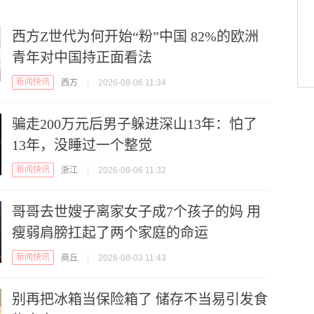
西方Z世代为何开始“粉”中国 82%的欧洲
青年对中国持正面看法
新闻快讯
西方
|
2026-08-06 11:34
骗走200万元后男子躲进深山13年：怕了
13年，没睡过一个整觉
新闻快讯
浙江
|
2026-08-06 11:32
哥哥去世嫂子离家女子成7个孩子的妈 用
瘦弱肩膀扛起了两个家庭的命运
新闻快讯
商丘
|
2026-08-03 11:43
别再把冰箱当保险箱了 储存不当易引发食