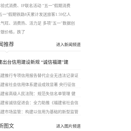
体验式消费、IP联名活动 “五一”假期消费
五一”假期铁路8天累计发送旅客1.59亿人
人气旺、消费热、活力足 多项"五一"数据创
金银价格，跌了
闻推荐
进入新闻频道
建出台信用建设新规 “诚信福建”建
福建推行专项信用报告替代企业无违法记录证
福建省社会信用体系建设成效显著 央行征信
福建省高级人民法院：规范失信名单管理 健
福建省诚信促进会：全力助推《福建省社会信
福建市场监管：构建以信用为基础的新型监管
新图文
进入图片频道