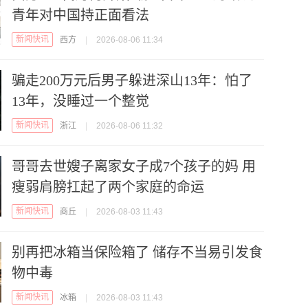
青年对中国持正面看法
新闻快讯
西方
|
2026-08-06 11:34
骗走200万元后男子躲进深山13年：怕了
13年，没睡过一个整觉
新闻快讯
浙江
|
2026-08-06 11:32
哥哥去世嫂子离家女子成7个孩子的妈 用
瘦弱肩膀扛起了两个家庭的命运
新闻快讯
商丘
|
2026-08-03 11:43
别再把冰箱当保险箱了 储存不当易引发食
物中毒
新闻快讯
冰箱
|
2026-08-03 11:43