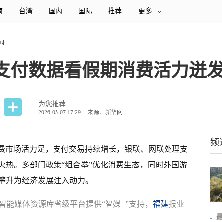
南
台湾
国内
国际
推荐
更多
闻
从支付数据看假期消费活力迸
为您推荐
2026-05-07 17:29
来源：新华网
频
消费市场活力足，支付交易持续增长，银联、网联处理支
火热。多部门政策“组合拳”优化消费生态，同时外国游
攀升为经济发展注入动力。
智能媒体资源库省级平台提供“智媒+”支持，
福建
报业