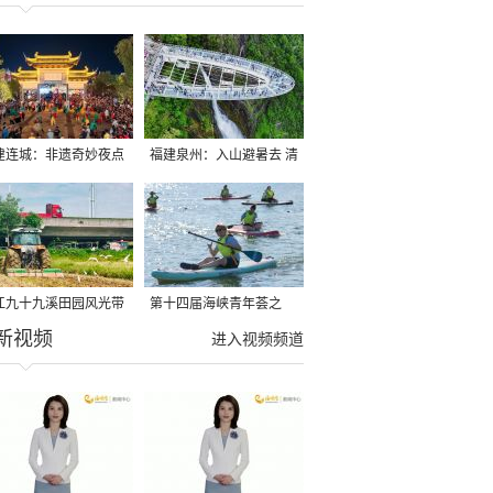
建连城：非遗奇妙夜点
福建泉州：入山避暑去 清
夏夜
凉好惬意
江九十九溪田园风光带
第十四届海峡青年荟之
新视频
亩早稻迎来成熟收割季
2026榕台青年大学生水上
进入视频频道
运动交流营