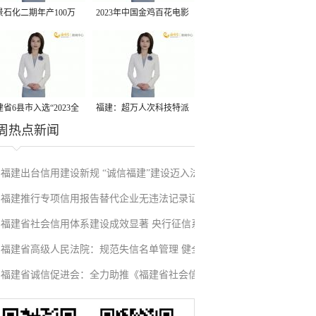
景石化二期年产100万
2023年中国金鸡百花电影
丙烷脱氢项目建成中交
节有福电影巡展31日启动
省6县市入选“2023全
福建：超万人次科技特派
周热点新闻
县域发展潜力百强县”
员一线开展服务
福建出台信用建设新规 “诚信福建”建设迈入法
福建推行专项信用报告替代企业无违法记录证
治化新阶段
福建省社会信用体系建设成效显著 央行征信系
明改革成效显著
福建省高级人民法院：规范失信名单管理 健全
统赋能实体经济
福建省诚信促进会：全力助推《福建省社会信
信用修复机制
用条例》落地见效