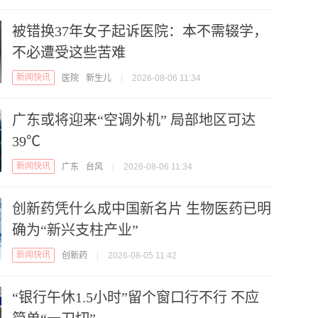
被错换37年女子起诉医院：本不需辍学，
不必遭受这些苦难
新闻快讯
医院
新生儿
|
2026-08-06 11:34
广东或将迎来“空调外机” 局部地区可达
39℃
新闻快讯
广东
台风
|
2026-08-06 11:34
创新药凭什么成中国新名片 生物医药已明
确为“新兴支柱产业”
新闻快讯
创新药
|
2026-08-05 11:42
“银行午休1.5小时”留个窗口行不行 不应