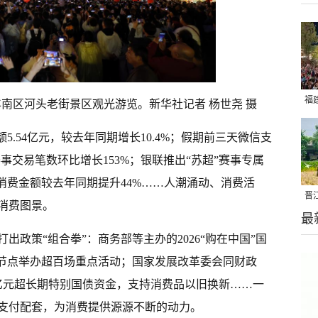
福
丰南区河头老街景区观光游览。新华社记者 杨世尧 摄
亮
5.54亿元，较去年同期增长10.4%；假期前三天微信支
事交易笔数环比增长153%；银联推出“苏超”赛事专属
消费金额较去年同期提升44%……人潮涌动、消费活
晋
消费图景。
最
千
出政策“组合拳”：商务部等主办的2026“购在中国”国
等节点举办超百场重点活动；国家发展改革委会同财政
5亿元超长期特别国债资金，支持消费品以旧换新……一
支付配套，为消费提供源源不断的动力。