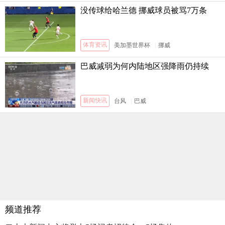
没传球给哈兰德 挪威球员被骂7万条
体育资讯
美加墨世界杯
|
挪威
巴威减弱为何内陆地区强降雨仍持续
新闻快讯
台风
|
巴威
频道推荐