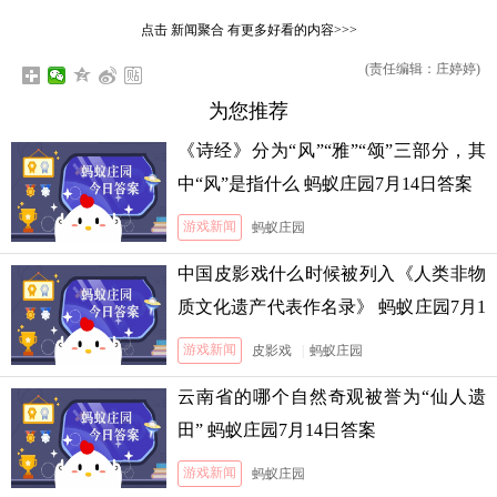
点击
新闻聚合
有更多好看的内容>>>
(责任编辑：庄婷婷)
为您推荐
《诗经》分为“风”“雅”“颂”三部分，其
中“风”是指什么 蚂蚁庄园7月14日答案
游戏新闻
蚂蚁庄园
中国皮影戏什么时候被列入《人类非物
质文化遗产代表作名录》 蚂蚁庄园7月1
3日答案
游戏新闻
皮影戏
|
蚂蚁庄园
云南省的哪个自然奇观被誉为“仙人遗
田” 蚂蚁庄园7月14日答案
游戏新闻
蚂蚁庄园