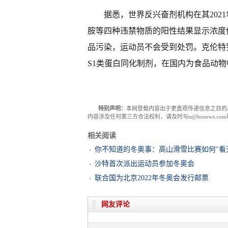
据悉，世界反兴奋剂机构在其202
胺等四种违禁物质的阳性结果显示浓度
品污染，运动员不会受到处罚。克伦特
S1类蛋白同化制剂，在国内为食品动
特别声明：
本网登载内容出于更直观传递信息之目的
内容涉及任何第三方合法权利，请及时与ts@hxnews.
相关阅读
你不知道的冬奥事：高山滑雪比赛如何"看
沙特首次派出运动员参加冬奥会
联合国为北京2022年冬奥会发行邮票
网友评论