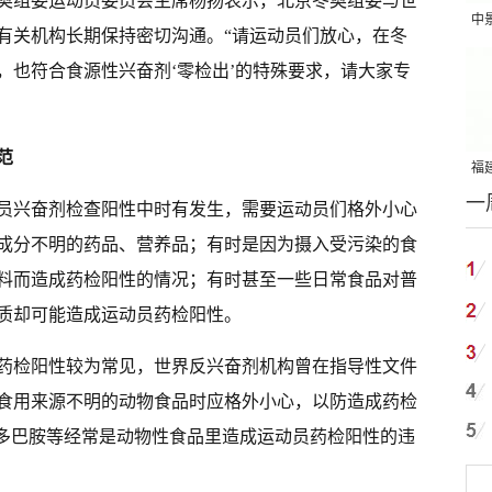
奥组委运动员委员会主席杨扬表示，北京冬奥组委与世
中
有关机构长期保持密切沟通。“请运动员们放心，在冬
吨
，也符合食源性兴奋剂‘零检出’的特殊要求，请大家专
范
福建
一
国
员兴奋剂检查阳性中时有发生，需要运动员们格外小心
成分不明的药品、营养品；有时是因为摄入受污染的食
料而造成药检阳性的情况；有时甚至一些日常食品对普
质却可能造成运动员药检阳性。
药检阳性较为常见，世界反兴奋剂机构曾在指导性文件
食用来源不明的动物食品时应格外小心，以防造成药检
克多巴胺等经常是动物性食品里造成运动员药检阳性的违