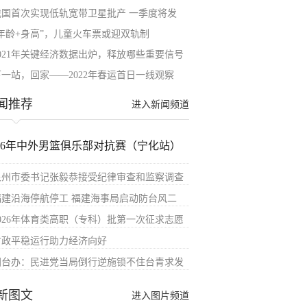
我国首次实现低轨宽带卫星批产 一季度将发
“年龄+身高”，儿童火车票或迎双轨制
2021年关键经济数据出炉，释放哪些重要信号
下一站，回家——2022年春运首日一线观察
闻推荐
进入新闻频道
026年中外男篮俱乐部对抗赛（宁化站）
泉州市委书记张毅恭接受纪律审查和监察调查
福建沿海停航停工 福建海事局启动防台风二
2026年体育类高职（专科）批第一次征求志愿
财政平稳运行助力经济向好
国台办：民进党当局倒行逆施锁不住台青求发
新图文
进入图片频道