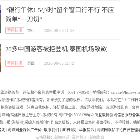
“银行午休1.5小时”留个窗口行不行 不应
简单“一刀切”
新闻快讯
银行
|
2026-08-06 11:34
20多中国游客被拒登机 泰国机场致歉
新闻快讯
泰国
|
2026-08-05 11:42
业道德监督、违法和不良信息举报电话：0591-87095414 举报邮箱：service@hxnews.c
戏频道作品版权归作者所有，如果侵犯了您的版权，请联系我们，本站将在3个工作日
，拒绝盗版游戏，注意自我保护，谨防受骗上当，适度游戏益脑，沉迷游戏伤身，合理
016 海峡网(福建日报主管主办) 版权所有 闽ICP备15008128号-2
闽互联网新闻信息服务备案编号
都市报(海峡网)采编人员所创作作品之版权，未经报业集团书面授权，不得转载、摘
说明
|
海峡网全媒体广告价
|
联系我们
|
法律顾问
|
举报投诉
|
海峡网跟帖评论自律管理
友情链接：
新闻频道
|
福建频道
|
新闻聚合