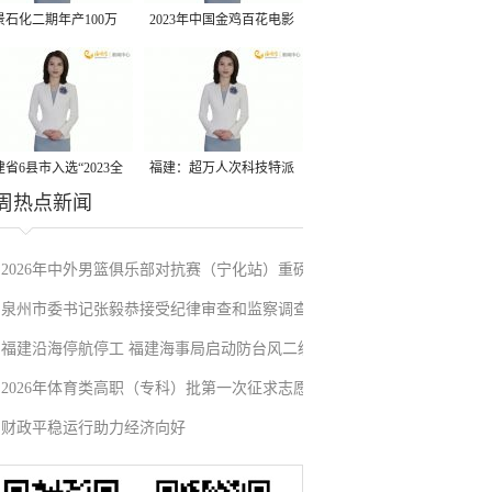
景石化二期年产100万
2023年中国金鸡百花电影
丙烷脱氢项目建成中交
节有福电影巡展31日启动
省6县市入选“2023全
福建：超万人次科技特派
周热点新闻
县域发展潜力百强县”
员一线开展服务
2026年中外男篮俱乐部对抗赛（宁化站）重磅
泉州市委书记张毅恭接受纪律审查和监察调查
来袭！抢票通道即将开启→
福建沿海停航停工 福建海事局启动防台风二级
2026年体育类高职（专科）批第一次征求志愿
应急响应
财政平稳运行助力经济向好
填报