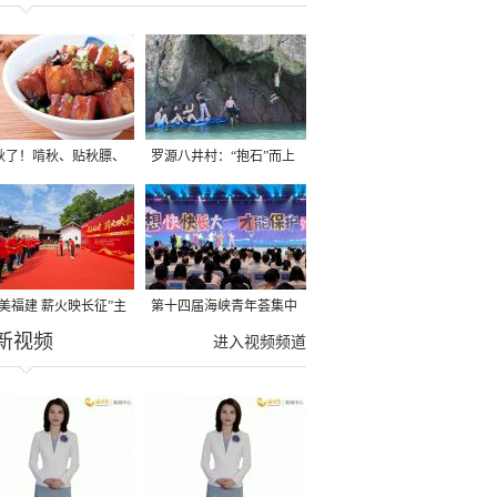
秋了！啃秋、贴秋膘、
罗源八井村：“抱石”而上
秋，福建人这样过才够
→
寻美福建 薪火映长征”主
第十四届海峡青年荟集中
新视频
活动在龙岩长汀启动
阶段活动在福州举行
进入视频频道