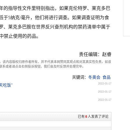
1年的指导性文件里特别指出，如果克伦特罗、莱克多巴
低于5纳克/毫升，他们将进行调查。如果调查证明为食
罗、莱克多巴胺在世界反兴奋剂机构的禁药清单中属于
物中禁止使用的药品。
责任编辑：赵睿
。该内容版权归原作者所有，并不代表本网赞同其观点和对其真实性负责。如该
com联系或者请点击右侧投诉按钮，我们会及时反馈并处理完毕。
关键词：
冬奥会
食品
2022-01-17
天吃饭"
2022-01-17
2022-01-17
已有
0
人发表了评论