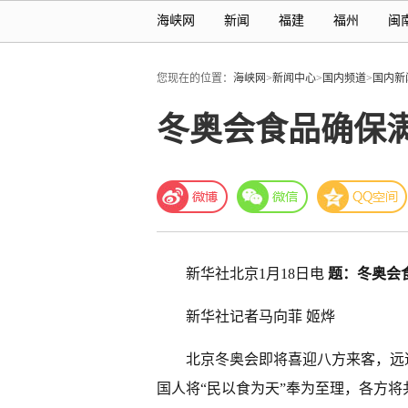
海峡网
新闻
福建
福州
闽
您现在的位置：
海峡网
>
新闻中心
>
国内频道
>
国内新
冬奥会食品确保满
新华社北京1月18日电
题：冬奥会
新华社记者马向菲 姬烨
北京冬奥会即将喜迎八方来客，远
国人将“民以食为天”奉为至理，各方