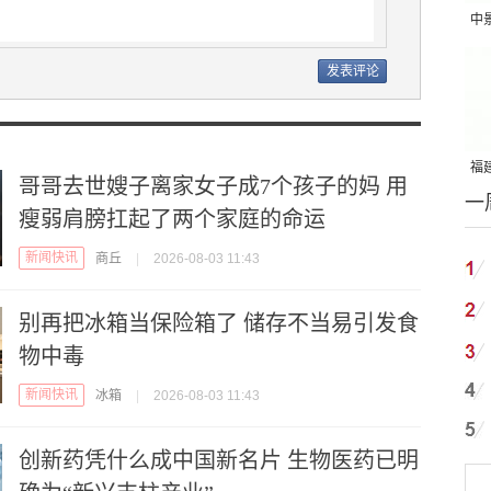
中
吨
福建
哥哥去世嫂子离家女子成7个孩子的妈 用
一
国
瘦弱肩膀扛起了两个家庭的命运
新闻快讯
商丘
|
2026-08-03 11:43
别再把冰箱当保险箱了 储存不当易引发食
物中毒
新闻快讯
冰箱
|
2026-08-03 11:43
创新药凭什么成中国新名片 生物医药已明