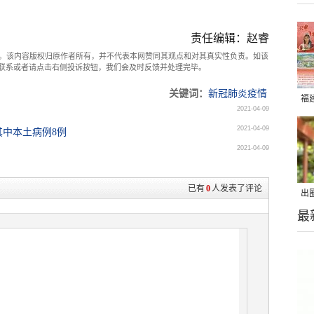
责任编辑：赵睿
。该内容版权归原作者所有，并不代表本网赞同其观点和对其真实性负责。如该
com联系或者请点击右侧投诉按钮，我们会及时反馈并处理完毕。
关键词：
新冠肺炎疫情
福
2021-04-09
2021-04-09
其中本土病例8例
2021-04-09
已有
0
人发表了评论
出
最
在