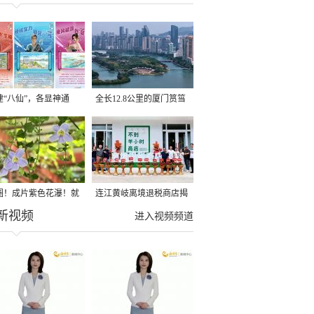
建“八仙”，各显神通
全长12.8公里的厦门筼筜
湖健身步道全线贯通
圈！成片紫色花瀑！就
连江黄岐离境退税商店揭
新视频
光明港公园
牌投用
进入视频频道