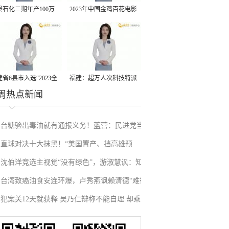
景石化二期年产100万
2023年中国金鸡百花电影
丙烷脱氢项目建成中交
节有福电影巡展31日启动
省6县市入选“2023全
福建：超万人次科技特派
周热点新闻
县域发展潜力百强县”
员一线开展服务
台糖验出毒油就有通报义务！蓝营：民进党当
直球对决十大抹黑！“美国置产、挡高雄预
局别再诡辩
沈伯洋竞选主视觉“没有绿色”，游淑慧讽：知
算”，柯志恩竞选官网全说了
台湾致癌油食安连环爆，卢秀燕讽赖清德“难得
道绿色在台北惹人厌
犯案关12天就获释 吴乃仁辩称不能自理 却乘豪
出门”
车健身