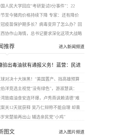
中国人民大学回应“考研复试0分事件”：22
春节至今猪肉价格持续下降 专家：还有降价
新冠疫苗保护期多长？病毒变异了怎么办？回
东西协作山海情，总书记要求深化这项大战略
闻推荐
进入新闻频道
糖验出毒油就有通报义务！蓝营：民进
直球对决十大抹黑！“美国置产、挡高雄预算
沈伯洋竞选主视觉“没有绿色”，游淑慧讽：
台湾致癌油食安连环爆，卢秀燕讽赖清德“难
犯案关12天就获释 吴乃仁辩称不能自理 却乘
4岁宋楚瑜再出山 辅选亲民党“小鸡”
新图文
进入图片频道