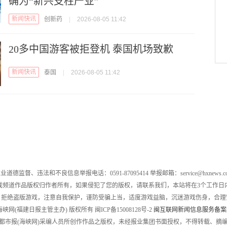
确为“新兴支柱产业”
新闻快讯
创新药
|
2026-08-05 11:42
20多中国游客被拒登机 泰国机场致歉
新闻快讯
泰国
|
2026-08-05 11:42
业道德监督、违法和不良信息举报电话：0591-87095414 举报邮箱：service@hxnews.c
戏频道作品版权归作者所有，如果侵犯了您的版权，请联系我们，本站将在3个工作日
，拒绝盗版游戏，注意自我保护，谨防受骗上当，适度游戏益脑，沉迷游戏伤身，合理
016 海峡网(福建日报主管主办) 版权所有 闽ICP备15008128号-2
闽互联网新闻信息服务备案编号
都市报(海峡网)采编人员所创作作品之版权，未经报业集团书面授权，不得转载、摘