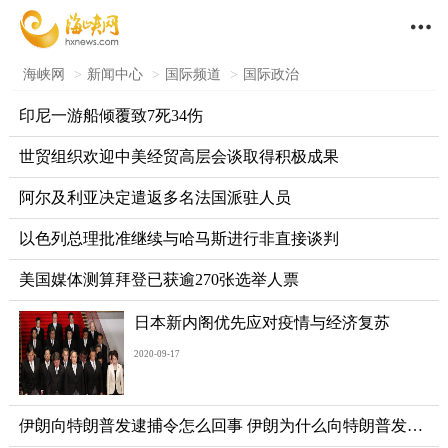

海峡网
>
新闻中心
>
国际频道
>
国际政治
印尼一游船倾覆致7死34伤
世贸组织欢迎中美经贸高层会谈取得积极成果
阿尔及利亚决定遣返多名法国派驻人员
以色列总理批准继续与哈马斯进行非直接谈判
美国媒体测算拜登已获逾270张选举人票
日本新内阁优先应对疫情与经济复苏
2020-09-17
伊朗向特朗普发逮捕令怎么回事 伊朗为什么向特朗普发逮捕令