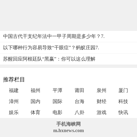
中国古代干支纪年法中一甲子周期是多少年？7.
以下哪种行为容易导致“干眼症”？蚂蚁庄园7.
苏醒回应阿根廷队“黑赢”：你可以这么理解
推荐栏目
福建
福州
平潭
莆田
泉州
厦门
漳州
国内
国际
台海
财经
科技
娱乐
体育
电影
八卦
游戏
快讯
手机海峡网
m.hxnews.com