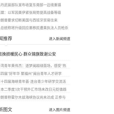
苏丹武装部队宣布收复东南部一边境重镇
以媒：以军因美伊紧张局势提高战备等级
特朗普要求切断美国与西班牙贸易往来
墨总统称将升级回应墨移民遭美执法人员枪杀
闻推荐
进入新闻频道
赃挽损暖民心 群众锦旗致谢公安
台湾青年黄伟杰：逐梦闽超绿茵场，感受“热
第四届“好年华 聚福州”闽台青年人才研学
第十四届海峡青年荟·连台青少年研学交流活
日本二季度3次干预外汇市场未改日元贬值趋
特朗普称霍尔木兹海峡协议尚未达成 正参与
新图文
进入图片频道