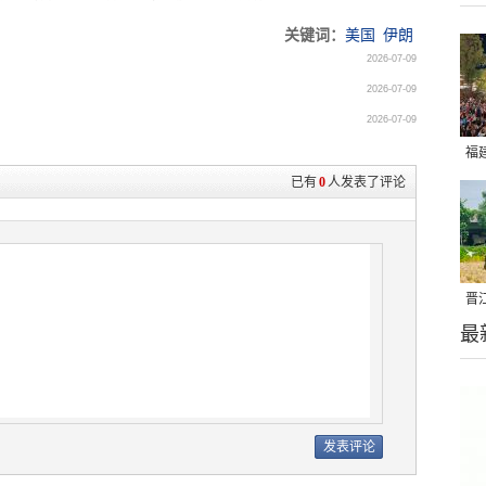
关键词：
美国
伊朗
2026-07-09
2026-07-09
2026-07-09
福
已有
0
人发表了评论
亮
晋
最
千