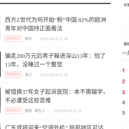
中
吨
西方Z世代为何开始“粉”中国 82%的欧洲
青年对中国持正面看法
新闻快讯
西方
|
2026-08-06 11:34
福建
一
国
骗走200万元后男子躲进深山13年：怕了
13年，没睡过一个整觉
新闻快讯
浙江
|
2026-08-06 11:32
被错换37年女子起诉医院：本不需辍学，
不必遭受这些苦难
新闻快讯
医院
新生儿
|
2026-08-06 11:34
广东或将迎来“空调外机” 局部地区可达