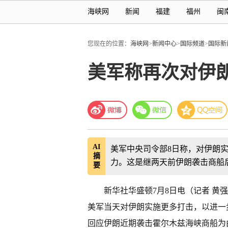
海峡网
新闻
福建
福州
闽
您现在的位置：
海峡网
>
新闻中心
>
国际频道
>
国际新
美军称再次对伊
AI
美军中央司令部8日称，对伊朗
摘
力。这是继两天前伊朗袭击商船
要
新华社华盛顿7月8日电（记者 黄
美军当天对伊朗实施更多打击，以进一
回应伊朗近期袭击霍尔木兹海峡商船为