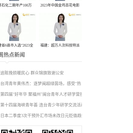
景石化二期年产100万
2023年中国金鸡百花电影
丙烷脱氢项目建成中交
节有福电影巡展31日启动
省6县市入选“2023全
福建：超万人次科技特派
周热点新闻
县域发展潜力百强县”
员一线开展服务
追赃挽损暖民心 群众锦旗致谢公安
台湾青年黄伟杰：逐梦闽超绿茵场，感受“热
第四届“好年华 聚福州”闽台青年人才研学营技
血”与温情
第十四届海峡青年荟·连台青少年研学交流活动
术成果项目路演在榕举办
日本二季度3次干预外汇市场未改日元贬值趋势
在福州启航