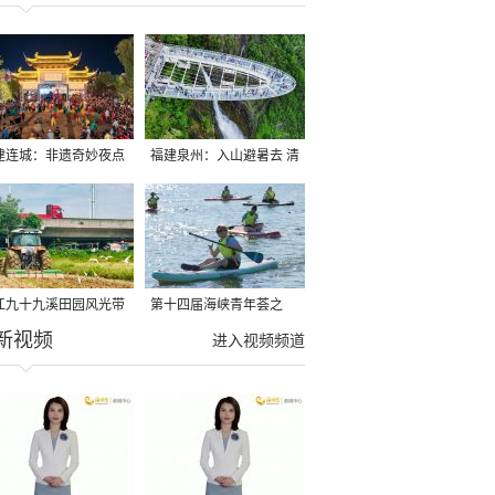
建连城：非遗奇妙夜点
福建泉州：入山避暑去 清
夏夜
凉好惬意
江九十九溪田园风光带
第十四届海峡青年荟之
新视频
亩早稻迎来成熟收割季
2026榕台青年大学生水上
进入视频频道
运动交流营