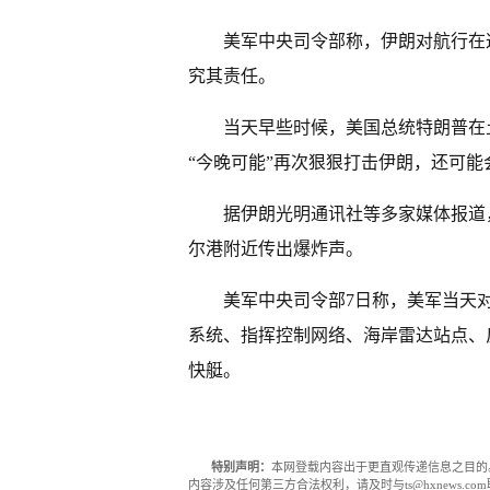
美军中央司令部称，伊朗对航行在
究其责任。
当天早些时候，美国总统特朗普在
“今晚可能”再次狠狠打击伊朗，还可
据伊朗光明通讯社等多家媒体报道
尔港附近传出爆炸声。
美军中央司令部7日称，美军当天
系统、指挥控制网络、海岸雷达站点、
快艇。
特别声明：
本网登载内容出于更直观传递信息之目的
内容涉及任何第三方合法权利，请及时与ts@hxnews.