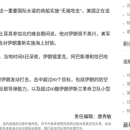
这一重要国际水道的商船实施“无端攻击”，美国正在追
土耳其参加北约峰会期间说，他对伊朗很不高兴，美军
能会对伊朗重新实施海上封锁。
新
，当地时间8日深夜，伊朗锡里克、阿巴斯港和恰巴哈
追
对伊朗发动打击，击中超过80个目标，包括伊朗的防空
反舰导弹能力，以及超过60艘伊朗伊斯兰革命卫队小型
责任编辑：唐秀敏
。该内容版权归原作者所有，并不代表本网赞同其观点和对其真实性负责。如该
最
com联系或者请点击右侧投诉按钮，我们会及时反馈并处理完毕。