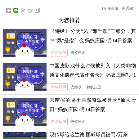
(责任编辑：唐秀敏)
为您推荐
《诗经》分为“风”“雅”“颂”三部分，其
中“风”是指什么 蚂蚁庄园7月14日答案
游戏新闻
蚂蚁庄园
中国皮影戏什么时候被列入《人类非物
质文化遗产代表作名录》 蚂蚁庄园7月1
3日答案
游戏新闻
皮影戏
|
蚂蚁庄园
云南省的哪个自然奇观被誉为“仙人遗
田” 蚂蚁庄园7月14日答案
游戏新闻
蚂蚁庄园
没传球给哈兰德 挪威球员被骂7万条