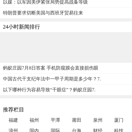
以媒：以军因美伊紧张局势提高战备等级
特朗普要求切断美国与西班牙贸易往来
24小时新闻排行
蚂蚁庄园7月8日答案 手机防窥膜会直接损伤眼
中国古代干支纪年法中一甲子周期是多少年？7.
以下哪种行为容易导致“干眼症”？蚂蚁庄园7.
推荐栏目
福建
福州
平潭
莆田
泉州
厦门
漳州
国内
国际
台海
财经
科技