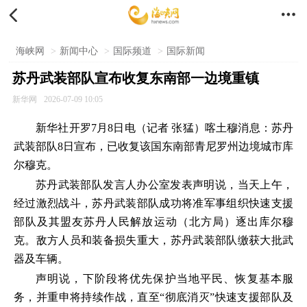


海峡网
>
新闻中心
>
国际频道
>
国际新闻
苏丹武装部队宣布收复东南部一边境重镇
新华网
2026-07-09 10:05
新华社开罗7月8日电（记者 张猛）喀土穆消息：苏丹
武装部队8日宣布，已收复该国东南部青尼罗州边境城市库
尔穆克。
苏丹武装部队发言人办公室发表声明说，当天上午，
经过激烈战斗，苏丹武装部队成功将准军事组织快速支援
部队及其盟友苏丹人民解放运动（北方局）逐出库尔穆
克。敌方人员和装备损失重大，苏丹武装部队缴获大批武
器及车辆。
声明说，下阶段将优先保护当地平民、恢复基本服
务，并重申将持续作战，直至“彻底消灭”快速支援部队及