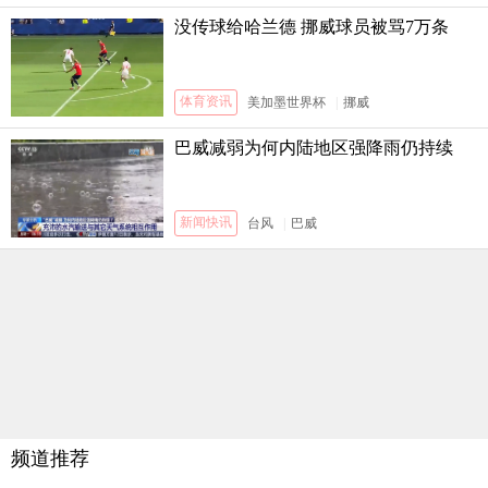
没传球给哈兰德 挪威球员被骂7万条
体育资讯
美加墨世界杯
|
挪威
巴威减弱为何内陆地区强降雨仍持续
新闻快讯
台风
|
巴威
频道推荐