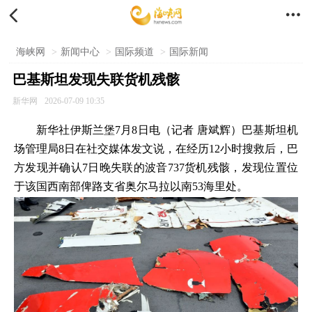


海峡网
>
新闻中心
>
国际频道
>
国际新闻
巴基斯坦发现失联货机残骸
新华网
2026-07-09 10:35
新华社伊斯兰堡7月8日电（记者 唐斌辉）巴基斯坦机
场管理局8日在社交媒体发文说，在经历12小时搜救后，巴
方发现并确认7日晚失联的波音737货机残骸，发现位置位
于该国西南部俾路支省奥尔马拉以南53海里处。