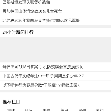
巴基斯坦发现失联货机残骸
孟加拉国山体滑坡致10名儿童死亡
北约称2026年将向乌克兰提供700亿欧元军援
24小时新闻排行
蚂蚁庄园7月8日答案 手机防窥膜会直接损伤眼
中国古代干支纪年法中一甲子周期是多少年？7.
以下哪种行为容易导致“干眼症”？蚂蚁庄园7.
推荐栏目
福建
福州
平潭
莆田
泉州
厦门