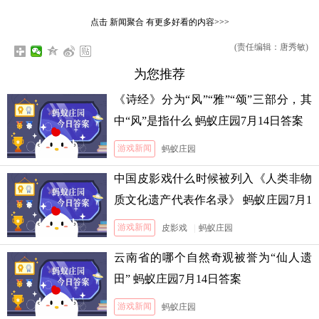
点击
新闻聚合
有更多好看的内容>>>
(责任编辑：唐秀敏)
为您推荐
《诗经》分为“风”“雅”“颂”三部分，其
中“风”是指什么 蚂蚁庄园7月14日答案
游戏新闻
蚂蚁庄园
中国皮影戏什么时候被列入《人类非物
质文化遗产代表作名录》 蚂蚁庄园7月1
3日答案
游戏新闻
皮影戏
|
蚂蚁庄园
云南省的哪个自然奇观被誉为“仙人遗
田” 蚂蚁庄园7月14日答案
游戏新闻
蚂蚁庄园