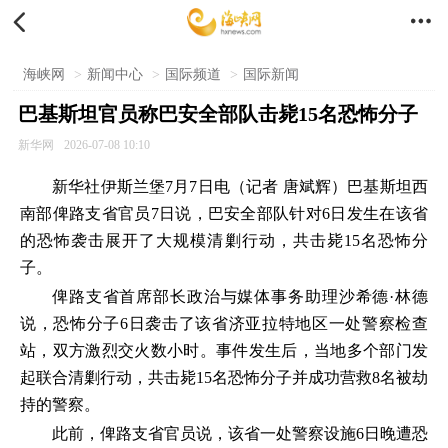


海峡网
>
新闻中心
>
国际频道
>
国际新闻
巴基斯坦官员称巴安全部队击毙15名恐怖分子
新华网
2026-07-08 10:10
新华社伊斯兰堡7月7日电（记者 唐斌辉）巴基斯坦西
南部俾路支省官员7日说，巴安全部队针对6日发生在该省
的恐怖袭击展开了大规模清剿行动，共击毙15名恐怖分
子。
俾路支省首席部长政治与媒体事务助理沙希德·林德
说，恐怖分子6日袭击了该省济亚拉特地区一处警察检查
站，双方激烈交火数小时。事件发生后，当地多个部门发
起联合清剿行动，共击毙15名恐怖分子并成功营救8名被劫
持的警察。
此前，俾路支省官员说，该省一处警察设施6日晚遭恐