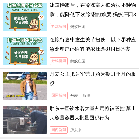
冰箱除霜后，在冷冻室内壁涂抹哪种物
质，能降低下次除霜的难度 蚂蚁庄园8
月5日答案
游戏新闻
蚂蚁庄园
在旅行途中发生关节扭伤，以下哪种应
急处理是正确的 蚂蚁庄园8月4日答案
游戏新闻
蚂蚁庄园
丹麦公主抵达军营开始为期11个月的服
役
国际新闻
丹麦
|
服役
胖东来直饮水若大量占用将被管控 禁止
大容量容器大批量囤积行为
国内新闻
胖东来