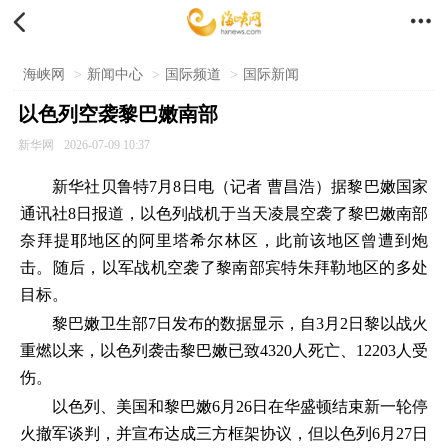


海峡网
>
新闻中心
>
国际频道
>
国际新闻
以色列空袭黎巴嫩南部
新华网
2026-07-09 10:37
新华社贝鲁特7月8日电（记者 曹昌浩）据黎巴嫩国家
通讯社8日报道，以色列战机于当天凌晨空袭了黎巴嫩南部
奈拜提耶地区的阿里塔希尔林区，此前该地区曾遭到炮
击。随后，以军战机空袭了黎南部宾特朱拜勒地区的多处
目标。
黎巴嫩卫生部7日发布的数据显示，自3月2日黎以战火
重燃以来，以色列袭击黎巴嫩已致4320人死亡、12203人受
伤。
以色列、美国和黎巴嫩6月26日在华盛顿结束新一轮停
火撤军谈判，并宣布达成三方框架协议，但以色列6月27日