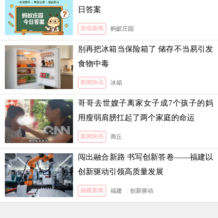
日答案
游戏新闻
蚂蚁庄园
别再把冰箱当保险箱了 储存不当易引发
食物中毒
新闻快讯
冰箱
哥哥去世嫂子离家女子成7个孩子的妈
用瘦弱肩膀扛起了两个家庭的命运
新闻快讯
商丘
闯出融合新路 书写创新答卷——福建以
创新驱动引领高质量发展
福建新闻
福建
|
创新驱动