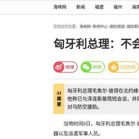
海峡网
新闻
福建
福州
闽
您现在的位置：
海峡网
>
新闻中心
>
国际频道
>
国际新
匈牙利总理：不
匈牙利总理毛焦尔·彼得在北约
AI
他称已与泽连斯基简短会谈，并
摘
要
对乌防空援助。
当地时间8日，匈牙利总理毛焦尔
器以及派遣军事人员。