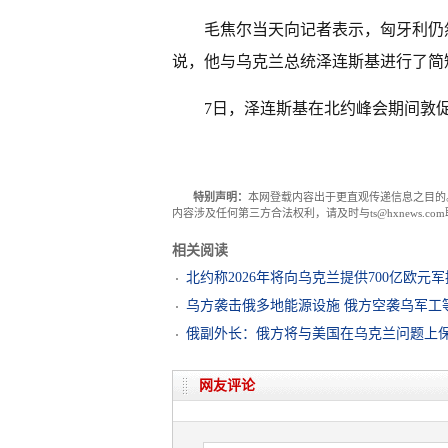
毛焦尔当天向记者表示，匈牙利仍
说，他与乌克兰总统泽连斯基进行了简
7日，泽连斯基在北约峰会期间敦
特别声明：
本网登载内容出于更直观传递信息之目的
内容涉及任何第三方合法权利，请及时与ts@hxnews.
相关阅读
北约称2026年将向乌克兰提供700亿欧元军
乌方袭击俄多地能源设施 俄方空袭乌军工
俄副外长：俄方将与美国在乌克兰问题上
网友评论