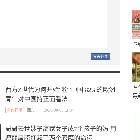
福
出
西方Z世代为何开始“粉”中国 82%的欧洲
最
在
青年对中国持正面看法
新闻快讯
西方
|
2026-08-06 11:34
哥哥去世嫂子离家女子成7个孩子的妈 用
瘦弱肩膀扛起了两个家庭的命运