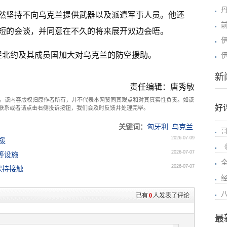
然坚持不向乌克兰提供武器以及派遣军事人员。他还
短的会谈，并同意在不久的将来展开双边会晤。
促北约及其成员国加大对乌克兰的防空援助。
新
责任编辑：唐秀敏
。该内容版权归原作者所有，并不代表本网赞同其观点和对其真实性负责。如该
好
com联系或者请点击右侧投诉按钮，我们会及时反馈并处理完毕。
关键词：
匈牙利
乌克兰
2026-07-09
援
2026-07-07
等设施
2026-07-07
保持接触
已有
0
人发表了评论
最