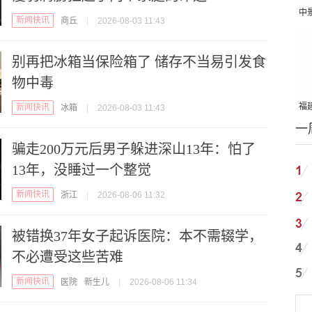
中
新闻快讯
商丘
|
2026-08-03 11:43
吨
别再把冰箱当保险箱了 储存不当易引发食
物中毒
福建
新闻快讯
冰箱
|
2026-08-03 11:43
一
国
骗走200万元后男子躲进深山13年：怕了
13年，没睡过一个整觉
新闻快讯
浙江
|
2026-08-06 11:32
被错换37年女子起诉医院：本不需辍学，
不必遭受这些苦难
新闻快讯
医院
新生儿
|
2026-08-06 11:34