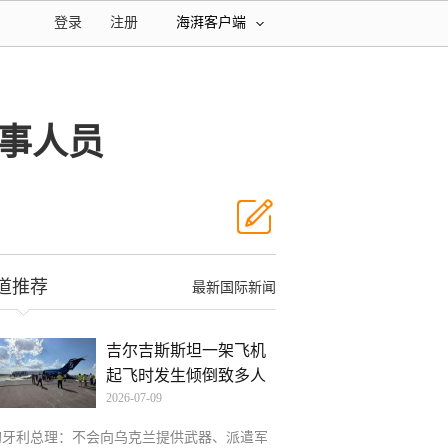
登录
注册
海湃客户端
事人员
道推荐
最新国际新闻
吉尔吉斯斯坦一架飞机
起飞时发生倾倒致多人
2026-07-09
受
匈牙利总理：不会向乌克兰提供武器、派遣军