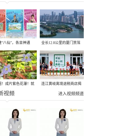
建“八仙”，各显神通
全长12.8公里的厦门筼筜
湖健身步道全线贯通
圈！成片紫色花瀑！就
连江黄岐离境退税商店揭
新视频
光明港公园
牌投用
进入视频频道