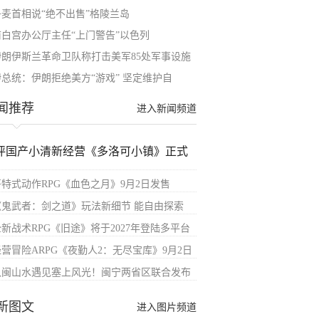
丹麦首相说“绝不出售”格陵兰岛
前白宫办公厅主任“上门警告”以色列
伊朗伊斯兰革命卫队称打击美军85处军事设施
伊总统：伊朗拒绝美方“游戏” 坚定维护自
闻推荐
进入新闻频道
评国产小清新经营《多洛可小镇》正式
哥特式动作RPG《血色之月》9月2日发售
《鬼武者：剑之道》玩法新细节 能自由探索
全新战术RPG《旧途》将于2027年登陆多平台
经营冒险ARPG《夜勤人2：无尽宝库》9月2日
八闽山水遇见塞上风光！闽宁两省区联合发布
新图文
进入图片频道