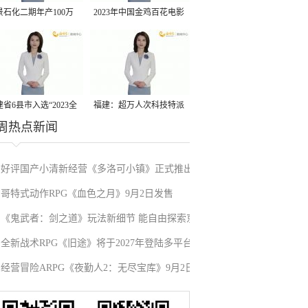
景石化二期年产100万
2023年中国金鸡百花电影
丙烷脱氢项目建成中交
节有福电影巡展31日启动
省6县市入选“2023全
福建：超万人次科技特派
周热点新闻
县域发展潜力百强县”
员一线开展服务
好评国产小清新经营《多洛可小镇》正式推出
哥特式动作RPG《血色之月》9月2日发售
《鬼武者：剑之道》玩法新细节 能自由探索京
全新战术RPG《旧途》将于2027年登陆多平台
都的半开放区域
经营冒险ARPG《夜勤人2：无尽宝库》9月2日
发售