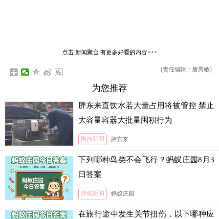
点击
新闻聚合
有更多好看的内容>>>
(责任编辑：唐秀敏)
为您推荐
胖东来直饮水若大量占用将被管控 禁止
大容量容器大批量囤积行为
国内新闻
胖东来
下列哪种鸟类不会飞行？蚂蚁庄园8月3
日答案
游戏新闻
蚂蚁庄园
在旅行途中发生关节扭伤，以下哪种应