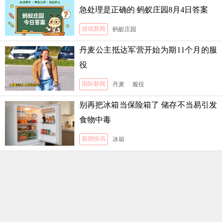
急处理是正确的 蚂蚁庄园8月4日答案
游戏新闻
蚂蚁庄园
丹麦公主抵达军营开始为期11个月的服
役
国际新闻
丹麦
|
服役
别再把冰箱当保险箱了 储存不当易引发
食物中毒
新闻快讯
冰箱