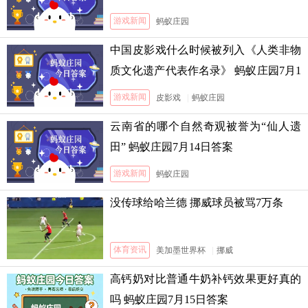
游戏新闻
蚂蚁庄园
中国皮影戏什么时候被列入《人类非物
质文化遗产代表作名录》 蚂蚁庄园7月1
3日答案
游戏新闻
皮影戏
|
蚂蚁庄园
云南省的哪个自然奇观被誉为“仙人遗
田” 蚂蚁庄园7月14日答案
游戏新闻
蚂蚁庄园
没传球给哈兰德 挪威球员被骂7万条
体育资讯
美加墨世界杯
|
挪威
高钙奶对比普通牛奶补钙效果更好真的
吗 蚂蚁庄园7月15日答案