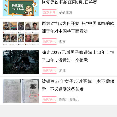
恢复柔软 蚂蚁庄园8月8日答案
游戏新闻
蚂蚁庄园
西方Z世代为何开始“粉”中国 82%的欧
洲青年对中国持正面看法
新闻快讯
西方
骗走200万元后男子躲进深山13年：怕
了13年，没睡过一个整觉
新闻快讯
浙江
被错换37年女子起诉医院：本不需辍
学，不必遭受这些苦难
新闻快讯
医院
|
新生儿