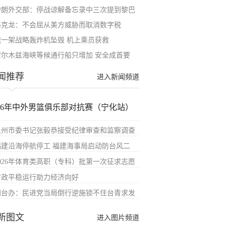
伊朗外交部：停战谅解备忘录中三次提到黎巴
马克龙：不会屈从美方威胁而取消数字税
俄一架战略轰炸机坠毁 机上乘员获救
霍尔木兹海峡等候通行船只增加 安全成首要
闻推荐
进入新闻频道
026年中外男篮俱乐部对抗赛（宁化站）
泉州市委书记张毅恭接受纪律审查和监察调查
福建沿海停航停工 福建海事局启动防台风二
2026年体育类高职（专科）批第一次征求志愿
财政平稳运行助力经济向好
国台办：民进党当局倒行逆施锁不住台青求发
新图文
进入图片频道