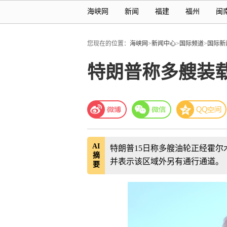
海峡网
新闻
福建
福州
闽
您现在的位置：
海峡网
>
新闻中心
>
国际频道
>
国际新
特朗普称多艘装
AI
特朗普15日称多艘油轮正经霍尔
摘
并表示该区域外另有通行通道。
要