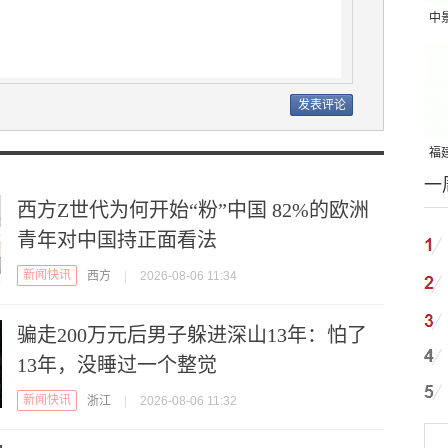
中
吨
福建
一
国
西方Z世代为何开始“粉”中国 82%的欧洲
青年对中国持正面看法
新闻快讯
西方
|
2026-08-06 11:34
骗走200万元后男子躲进深山13年：怕了
13年，没睡过一个整觉
新闻快讯
浙江
|
2026-08-06 11:32