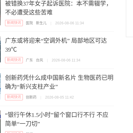
被错换37年女子起诉医院：本不需辍学，
不必遭受这些苦难
新闻快讯
医院
新生儿
|
2026-08-06 11:34
广东或将迎来“空调外机” 局部地区可达
39℃
新闻快讯
广东
台风
|
2026-08-06 11:34
创新药凭什么成中国新名片 生物医药已明
确为“新兴支柱产业”
新闻快讯
创新药
|
2026-08-05 11:42
“银行午休1.5小时”留个窗口行不行 不应
简单“一刀切”