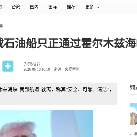
南
台湾
国内
国际
推荐
更多
闻
载石油船只正通过霍尔木兹海
为您推荐
2026-06-16 10:10
来源：央视新闻
频
木兹海峡“南部航道”驶离，称其“安全、可靠、清洁”，