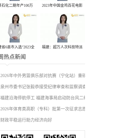
景石化二期年产100万
2023年中国金鸡百花电影
丙烷脱氢项目建成中交
节有福电影巡展31日启动
省6县市入选“2023全
福建：超万人次科技特派
周热点新闻
县域发展潜力百强县”
员一线开展服务
2026年中外男篮俱乐部对抗赛（宁化站）重磅
泉州市委书记张毅恭接受纪律审查和监察调查
来袭！抢票通道即将开启→
福建沿海停航停工 福建海事局启动防台风二级
2026年体育类高职（专科）批第一次征求志愿
应急响应
财政平稳运行助力经济向好
填报