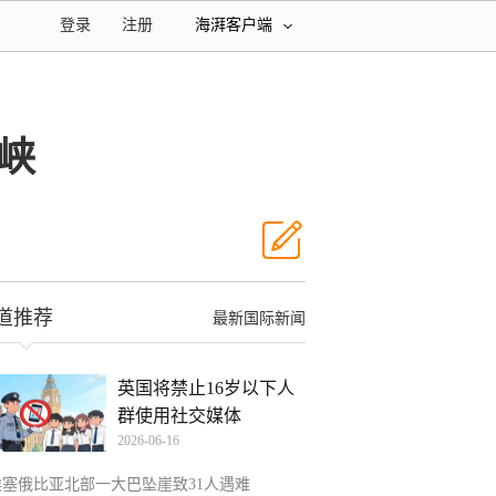
登录
注册
海湃客户端
峡
道推荐
最新国际新闻
英国将禁止16岁以下人
群使用社交媒体
2026-06-16
埃塞俄比亚北部一大巴坠崖致31人遇难