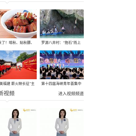
秋了！啃秋、贴秋膘、
罗源八井村：“抱石”而上
秋，福建人这样过才够
→
寻美福建 薪火映长征”主
第十四届海峡青年荟集中
新视频
活动在龙岩长汀启动
阶段活动在福州举行
进入视频频道