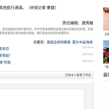
其他航行通道。（央视记者 曹健）
责任编辑：唐秀敏
。该内容版权归原作者所有，并不代表本网赞同其观点和对其真实性负责。如该
com联系或者请点击右侧投诉按钮，我们会及时反馈并处理完毕。
立
晒
关键词：
美国总统特朗普
霍尔木兹海峡
2026-06-16
要关切
味
2026-06-16
多帮助”
2026-06-16
通”所致
“
最
题
已有
0
人发表了评论