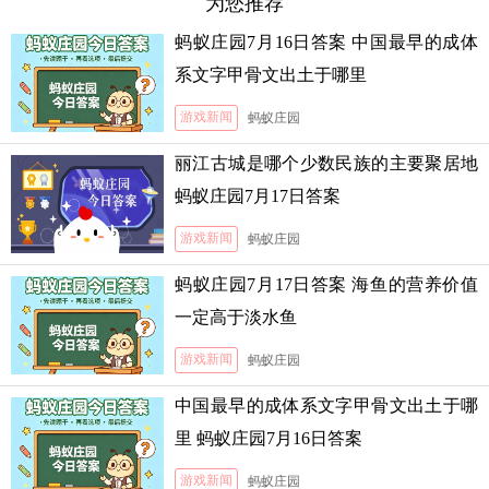
为您推荐
蚂蚁庄园7月16日答案 中国最早的成体
系文字甲骨文出土于哪里
游戏新闻
蚂蚁庄园
丽江古城是哪个少数民族的主要聚居地
蚂蚁庄园7月17日答案
游戏新闻
蚂蚁庄园
蚂蚁庄园7月17日答案 海鱼的营养价值
一定高于淡水鱼
游戏新闻
蚂蚁庄园
中国最早的成体系文字甲骨文出土于哪
里 蚂蚁庄园7月16日答案
游戏新闻
蚂蚁庄园