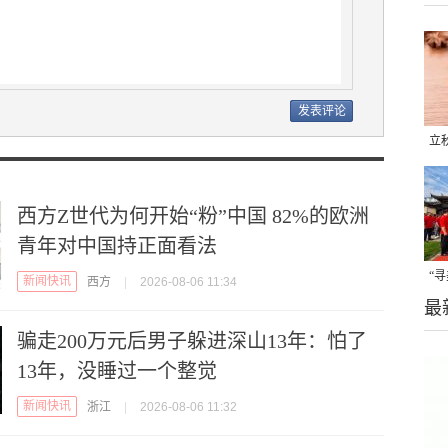
立
晒
味
西方Z世代为何开始“粉”中国 82%的欧洲
青年对中国持正面看法
“
新闻快讯
西方
|
2026-08-06 11:34
最
题
骗走200万元后男子躲进深山13年：怕了
13年，没睡过一个整觉
新闻快讯
浙江
|
2026-08-06 11:32