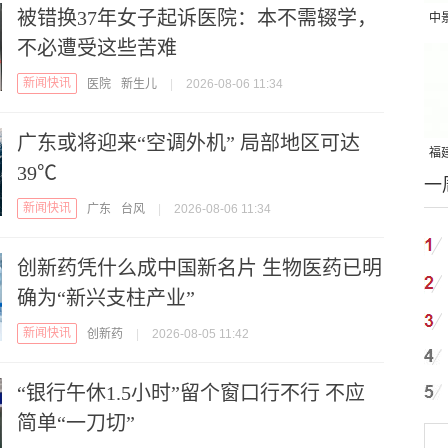
被错换37年女子起诉医院：本不需辍学，
中
不必遭受这些苦难
吨
新闻快讯
医院
新生儿
|
2026-08-06 11:34
广东或将迎来“空调外机” 局部地区可达
福建
39℃
一
国
新闻快讯
广东
台风
|
2026-08-06 11:34
创新药凭什么成中国新名片 生物医药已明
确为“新兴支柱产业”
新闻快讯
创新药
|
2026-08-05 11:42
“银行午休1.5小时”留个窗口行不行 不应
简单“一刀切”