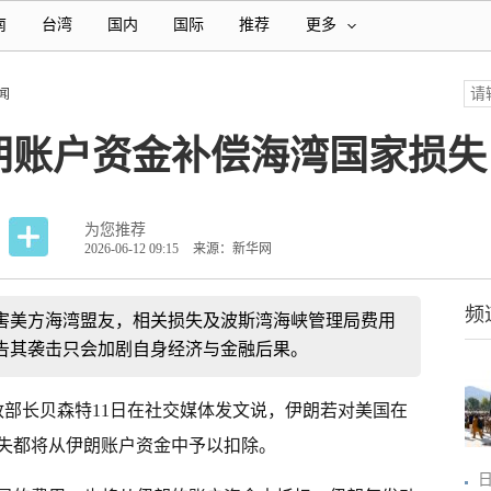
南
台湾
国内
国际
推荐
更多
闻
朗账户资金补偿海湾国家损失
为您推荐
2026-06-12 09:15
来源：新华网
频
损害美方海湾盟友，相关损失及波斯湾海峡管理局费用
告其袭击只会加剧自身经济与金融后果。
政部长贝森特11日在社交媒体发文说，伊朗若对美国在
失都将从伊朗账户资金中予以扣除。