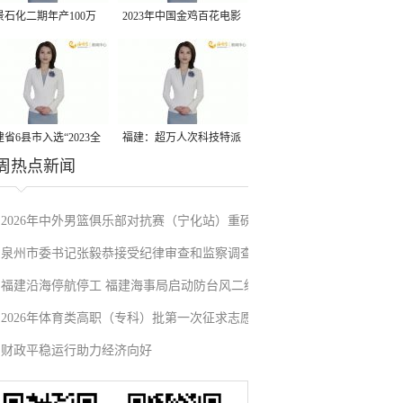
景石化二期年产100万
2023年中国金鸡百花电影
丙烷脱氢项目建成中交
节有福电影巡展31日启动
省6县市入选“2023全
福建：超万人次科技特派
周热点新闻
县域发展潜力百强县”
员一线开展服务
2026年中外男篮俱乐部对抗赛（宁化站）重磅
泉州市委书记张毅恭接受纪律审查和监察调查
来袭！抢票通道即将开启→
福建沿海停航停工 福建海事局启动防台风二级
2026年体育类高职（专科）批第一次征求志愿
应急响应
财政平稳运行助力经济向好
填报