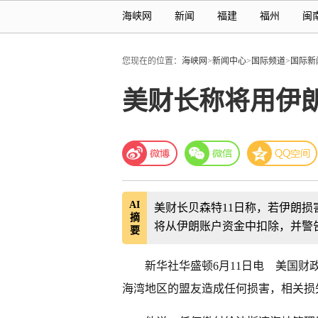
海峡网
新闻
福建
福州
闽
您现在的位置：
海峡网
>
新闻中心
>
国际频道
>
国际新
美财长称将用伊
AI
美财长贝森特11日称，若伊朗
摘
将从伊朗账户资金中扣除，并警
要
新华社华盛顿6月11日电 美国财
海湾地区的盟友造成任何损害，相关损