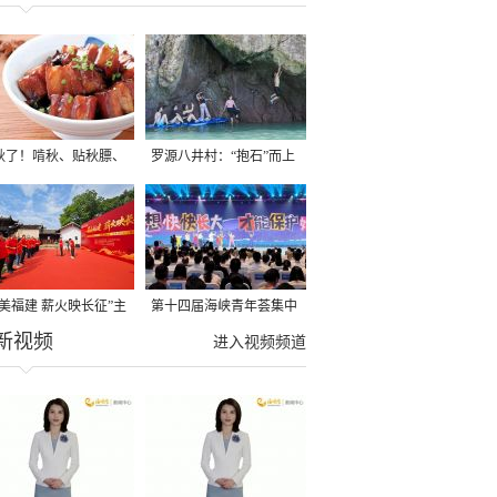
秋了！啃秋、贴秋膘、
罗源八井村：“抱石”而上
秋，福建人这样过才够
→
寻美福建 薪火映长征”主
第十四届海峡青年荟集中
新视频
活动在龙岩长汀启动
阶段活动在福州举行
进入视频频道