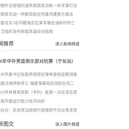
伊朗外交部强烈谴责美国发动新一轮军事打击
伊朗官员说一伊朗货船在阿曼湾遭美方袭击
印度证实3名印籍海员在美军袭击油轮时死亡
世卫组织发布新版高温应对指南
闻推荐
进入新闻频道
026年中外男篮俱乐部对抗赛（宁化站）
泉州市委书记张毅恭接受纪律审查和监察调查
福建沿海停航停工 福建海事局启动防台风二
2026年体育类高职（专科）批第一次征求志愿
财政平稳运行助力经济向好
国台办：民进党当局倒行逆施锁不住台青求发
新图文
进入图片频道