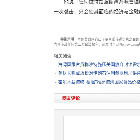
他说，任何缴付给波斯湾海峡管理
一次袭击，只会使其面临的经济与金融
特别声明：
本网登载内容出于更直观传递信息之目的
内容涉及任何第三方合法权利，请及时与ts@hxnews.
相关阅读
海湾国家官员称沙特施压美国放弃封锁霍
美财长称或放松对伊朗石油制裁以增加供
霍尔木兹海峡“梗阻”推高海湾国家食品价
网友评论