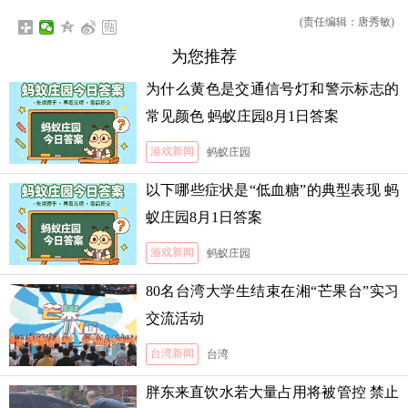
(责任编辑：唐秀敏)
为您推荐
为什么黄色是交通信号灯和警示标志的
常见颜色 蚂蚁庄园8月1日答案
游戏新闻
蚂蚁庄园
以下哪些症状是“低血糖”的典型表现 蚂
蚁庄园8月1日答案
游戏新闻
蚂蚁庄园
80名台湾大学生结束在湘“芒果台”实习
交流活动
台湾新闻
台湾
胖东来直饮水若大量占用将被管控 禁止