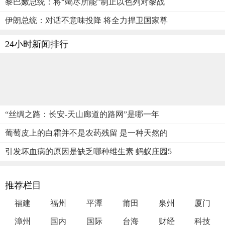
黎巴嫩总统：将“竭尽所能”制止以色列对黎战
伊朗总统：对话不意味投降 将全力捍卫国家尊
24小时新闻排行
“丝绸之路：长安-天山廊道的路网”是哪一年
葡萄皮上的白霜并不是农药残留 是一种天然的
引发坏血病的原因是缺乏哪种维生素 蚂蚁庄园5
推荐栏目
福建
福州
平潭
莆田
泉州
厦门
漳州
国内
国际
台海
财经
科技