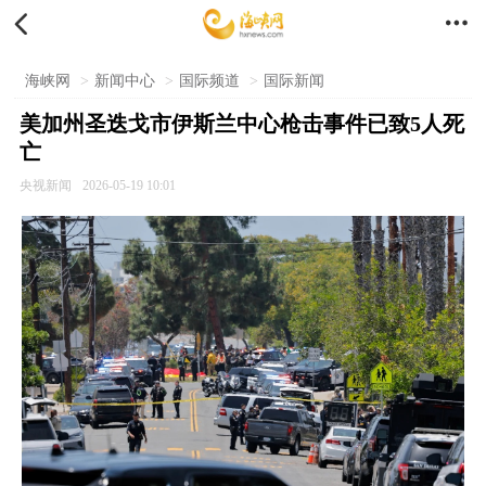


海峡网
>
新闻中心
>
国际频道
>
国际新闻
美加州圣迭戈市伊斯兰中心枪击事件已致5人死
亡
央视新闻
2026-05-19 10:01