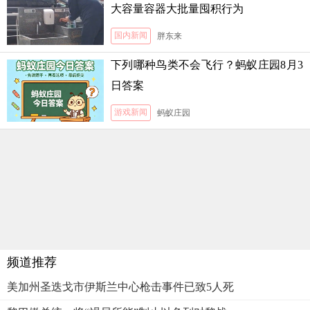
大容量容器大批量囤积行为
国内新闻
胖东来
下列哪种鸟类不会飞行？蚂蚁庄园8月3
日答案
游戏新闻
蚂蚁庄园
频道推荐
美加州圣迭戈市伊斯兰中心枪击事件已致5人死