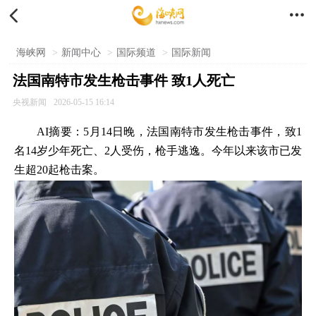


海峡网
>
新闻中心
>
国际频道
>
国际新闻
法国南特市发生枪击事件 致1人死亡
央视新闻
2026-05-15 16:14
AI摘要：5月14日晚，法国南特市发生枪击事件，致1
名14岁少年死亡、2人受伤，枪手逃逸。今年以来该市已发
生超20起枪击案。