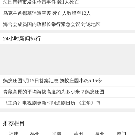
法国南特市发生枪击事件 致1人死亡
乌克兰首都基辅遭空袭 死亡人数增至12人
海合会成员国内政部长举行紧急会议 讨论地区
24小时新闻排行
蚂蚁庄园5月15日答案汇总 蚂蚁庄园小鸡5.15今
青藏高原的平均海拔高度约为多少米？蚂蚁庄园
《主角》电视剧更新时间追剧日历 《主角》每
推荐栏目
福建
福州
平潭
莆田
泉州
厦门