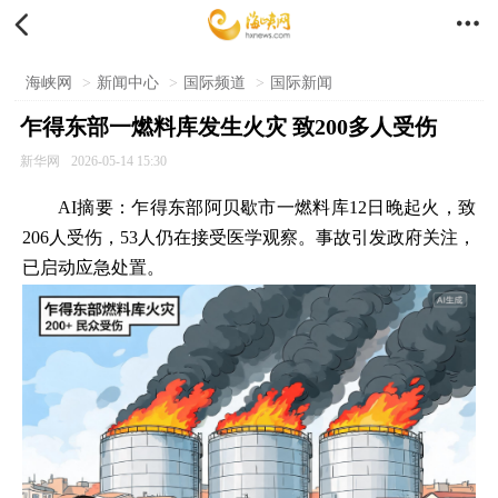


海峡网
>
新闻中心
>
国际频道
>
国际新闻
乍得东部一燃料库发生火灾 致200多人受伤
新华网
2026-05-14 15:30
AI摘要：乍得东部阿贝歇市一燃料库12日晚起火，致
206人受伤，53人仍在接受医学观察。事故引发政府关注，
已启动应急处置。