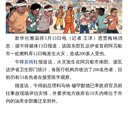
新华社雅温得5月13日电（记者 王泽）恩贾梅纳消
息：据乍得媒体13日报道，该国东部瓦达伊省首府阿贝歇
市一处燃料库12日晚发生火灾，造成200多人受伤。
乍得
新闻
社报道说，火灾发生在阿贝歇市南部。据瓦
达伊省卫生部门统计，各医疗机构共收治了206名伤者，目
前仍有53名伤者在接受医学观察。
报道说，乍得副总理利马纳·穆罕默德已率政府官员前
往事故现场评估灾情，并要求地方政府在10天内将位于市
内的油库全部搬迁至郊外。