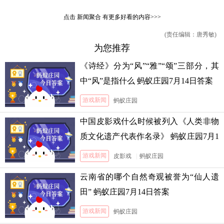
点击
新闻聚合
有更多好看的内容>>>
(责任编辑：唐秀敏)
为您推荐
《诗经》分为“风”“雅”“颂”三部分，其
中“风”是指什么 蚂蚁庄园7月14日答案
游戏新闻
蚂蚁庄园
中国皮影戏什么时候被列入《人类非物
质文化遗产代表作名录》 蚂蚁庄园7月1
3日答案
游戏新闻
皮影戏
|
蚂蚁庄园
云南省的哪个自然奇观被誉为“仙人遗
田” 蚂蚁庄园7月14日答案
游戏新闻
蚂蚁庄园