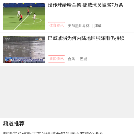
没传球给哈兰德 挪威球员被骂7万条
体育资讯
美加墨世界杯
|
挪威
巴威减弱为何内陆地区强降雨仍持续
新闻快讯
台风
|
巴威
频道推荐