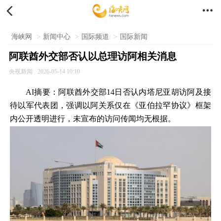


海峡网
>
新闻中心
>
国际频道
>
国际新闻
阿联酋外交部否认以总理访阿相关消息
央视新闻
2026-05-14 10:10
AI摘要：阿联酋外交部14日否认内塔尼亚胡访阿及接
待以军代表团，强调以阿关系仅在《亚伯拉罕协议》框架
内公开透明进行，未宣布的访问传闻均无根据。