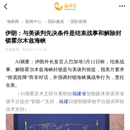


海峡网
>
新闻中心
>
国际频道
>
国际新闻
伊朗：与美谈判先决条件是结束战事和解除封
锁霍尔木兹海峡
央视新闻
2026-05-13 11:04
AI摘要：伊朗外长发言人巴加埃5月12日称，结束战
事、解除霍尔木兹海峡封锁是与美谈判前提，指美方要求
“彻底投降”而非对话，并强调封锁海峡属战争行为，责任
在美。
（AI摘要及本文部分素材由
福建省
智能媒体资源库省
级平台提供“智媒+”支持，
福建
日报智能审校平台提供审校
技术支持）