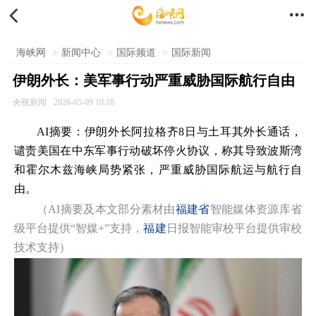


海峡网
>
新闻中心
>
国际频道
>
国际新闻
伊朗外长：美军事行动严重威胁国际航行自由
央视新闻
2026-05-09 10:18
AI摘要：伊朗外长阿拉格齐8日与土耳其外长通话，
谴责美国在中东军事行动破坏停火协议，称其导致波斯湾
和霍尔木兹海峡局势紧张，严重威胁国际航运与航行自
由。
（AI摘要及本文部分素材由
福建省
智能媒体资源库省
级平台提供“智媒+”支持，
福建
日报智能审校平台提供审校
技术支持）