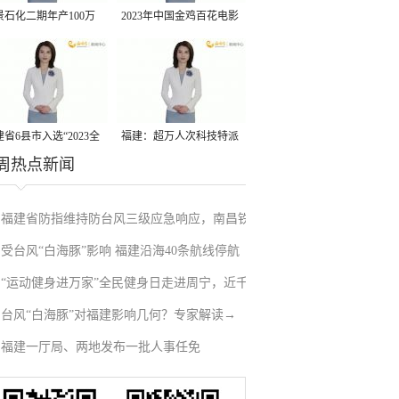
景石化二期年产100万
2023年中国金鸡百花电影
丙烷脱氢项目建成中交
节有福电影巡展31日启动
省6县市入选“2023全
福建：超万人次科技特派
周热点新闻
县域发展潜力百强县”
员一线开展服务
福建省防指维持防台风三级应急响应，南昌铁
受台风“白海豚”影响 福建沿海40条航线停航
路停运部分旅客列车→
“运动健身进万家”全民健身日走进周宁，近千
台风“白海豚”对福建影响几何？专家解读→
人徒步云端
福建一厅局、两地发布一批人事任免