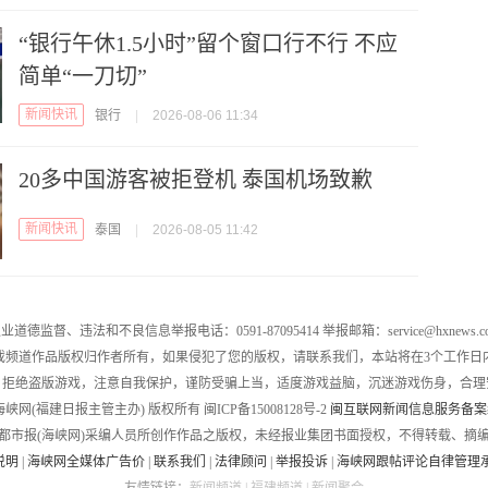
“银行午休1.5小时”留个窗口行不行 不应
简单“一刀切”
新闻快讯
银行
|
2026-08-06 11:34
20多中国游客被拒登机 泰国机场致歉
新闻快讯
泰国
|
2026-08-05 11:42
业道德监督、违法和不良信息举报电话：0591-87095414 举报邮箱：service@hxnews.c
戏频道作品版权归作者所有，如果侵犯了您的版权，请联系我们，本站将在3个工作日
，拒绝盗版游戏，注意自我保护，谨防受骗上当，适度游戏益脑，沉迷游戏伤身，合理
016 海峡网(福建日报主管主办) 版权所有 闽ICP备15008128号-2
闽互联网新闻信息服务备案编号
都市报(海峡网)采编人员所创作作品之版权，未经报业集团书面授权，不得转载、摘
说明
|
海峡网全媒体广告价
|
联系我们
|
法律顾问
|
举报投诉
|
海峡网跟帖评论自律管理