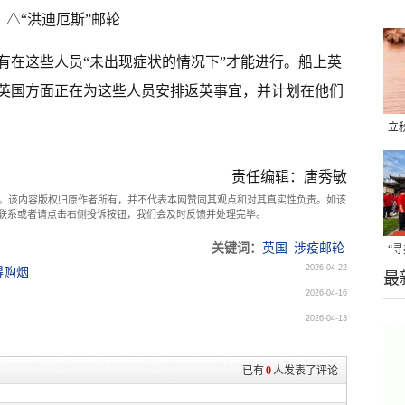
△“洪迪厄斯”邮轮
有在这些人员“未出现症状的情况下”才能进行。船上英
英国方面正在为这些人员安排返英事宜，并计划在他们
立
晒
责任编辑：唐秀敏
味
。该内容版权归原作者所有，并不代表本网赞同其观点和对其真实性负责。如该
com联系或者请点击右侧投诉按钮，我们会及时反馈并处理完毕。
关键词：
英国
涉疫邮轮
“
2026-04-22
得购烟
最
题
2026-04-16
2026-04-13
已有
0
人发表了评论