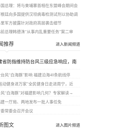
泰国总理：将与柬埔寨首相在东盟峰会期间会
阿根廷向多国提供汉坦病毒检测试剂以协助调
马里军方披露针对政府高层袭击细节
韩前总理韩德洙“从事内乱重要任务”案二审
闻推荐
进入新闻频道
建省防指维持防台风三级应急响应，南
受台风“白海豚”影响 福建沿海40条航线停
“运动健身进万家”全民健身日走进周宁，近
台风“白海豚”对福建影响几何？专家解读→
福建一厅局、两地发布一批人事任免
省委常委会召开会议
新图文
进入图片频道