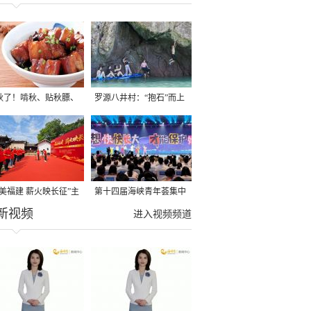
秋了！啃秋、贴秋膘、
罗源八井村：“抱石”而上
秋，福建人这样过才够
→
寻美福建 薪火映长征”主
第十四届海峡青年荟集中
新视频
活动在龙岩长汀启动
阶段活动在福州举行
进入视频频道