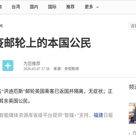
南
台湾
国内
国际
推荐
更多
闻
疫邮轮上的本国公民
为您推荐
2026-05-07 17:58
来源：央视新闻
频
名“洪迪厄斯”邮轮英国乘客已返国并隔离，无症状；正
其余英国公民。
智能媒体资源库省级平台提供“智媒+”支持，
福建
日报