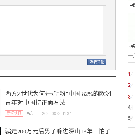
中
吨
福建
一
国
西方Z世代为何开始“粉”中国 82%的欧洲
青年对中国持正面看法
新闻快讯
西方
|
2026-08-06 11:34
骗走200万元后男子躲进深山13年：怕了