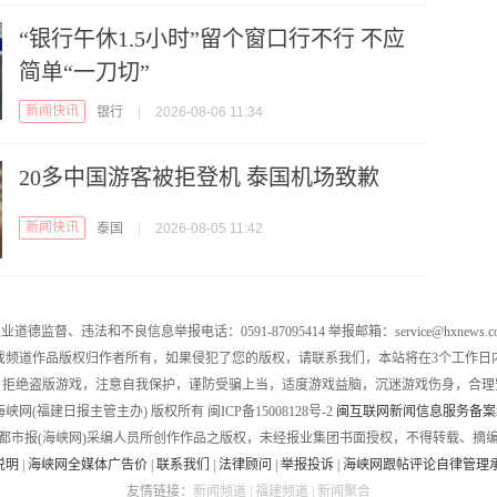
“银行午休1.5小时”留个窗口行不行 不应
简单“一刀切”
新闻快讯
银行
|
2026-08-06 11:34
20多中国游客被拒登机 泰国机场致歉
新闻快讯
泰国
|
2026-08-05 11:42
业道德监督、违法和不良信息举报电话：0591-87095414 举报邮箱：service@hxnews.c
戏频道作品版权归作者所有，如果侵犯了您的版权，请联系我们，本站将在3个工作日
，拒绝盗版游戏，注意自我保护，谨防受骗上当，适度游戏益脑，沉迷游戏伤身，合理
016 海峡网(福建日报主管主办) 版权所有 闽ICP备15008128号-2
闽互联网新闻信息服务备案编号
都市报(海峡网)采编人员所创作作品之版权，未经报业集团书面授权，不得转载、摘
说明
|
海峡网全媒体广告价
|
联系我们
|
法律顾问
|
举报投诉
|
海峡网跟帖评论自律管理
友情链接：
新闻频道
|
福建频道
|
新闻聚合