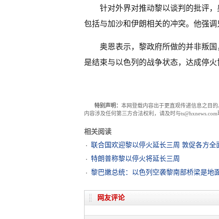
针对外界对推动黎以谈判的批评，
包括与加沙和伊朗相关的冲突。他强调
奥恩表示，黎政府所做的并非叛国
是结束与以色列的战争状态，达成停火
特别声明：
本网登载内容出于更直观传递信息之目的
内容涉及任何第三方合法权利，请及时与ts@hxnews.
相关阅读
联合国欢迎黎以停火延长三周 敦促各方全
特朗普称黎以停火将延长三周
黎巴嫩总统：以色列空袭黎南部桥梁是地
网友评论