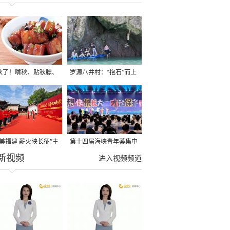
秋了！啃秋、贴秋膘、
罗源八井村：“抱石”而上
秋，福建人这样过才够
→
寻美福建 薪火映长征”主
第十四届海峡青年荟集中
新视频
活动在龙岩长汀启动
阶段活动在福州举行
进入视频频道