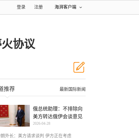
登录
注册
海湃客户端
停火协议
道推荐
最新国际新闻
俄总统助理：不排除向
美方转达俄伊会谈意见
2026-04-28
伊朗外长：美方请求谈判 伊方正在考虑