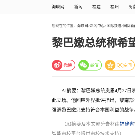
海峡网
新闻
福建
福州
闽
您现在的位置：
海峡网
>
新闻中心
>
国际频道
>
国际新
黎巴嫩总统称希
AI摘要：黎巴嫩总统奥恩4月27
此立场。他回应外界批评指出，黎南部
强调黎巴嫩只支持符合本国利益的战争
（AI摘要及本文部分素材由
福建省
智能审校平台提供审校技术支持）