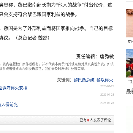
奥恩称，黎巴嫩南部长期为“他人的战争”付出代价，这
只会支持符合黎巴嫩国家利益的战争。
，叛国是为了外部利益而将国家推向战争。自己的目标
协议。（总台记者 魏然）
立
晒
责任编辑：唐秀敏
味
。该内容版权归原作者所有，并不代表本网赞同其观点和对其真实性负责。如该
com联系或者请点击右侧投诉按钮，我们会及时反馈并处理完毕。
关键词：
黎巴嫩总统
黎以停火
“
2026-04-25
面遵守停火安排
最
题
2026-04-24
2026-03-23
面入侵前兆
已有
0
人发表了评论