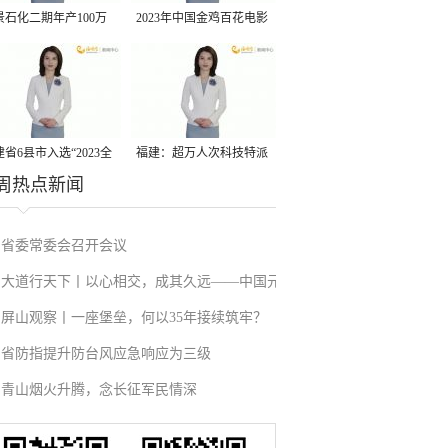
景石化二期年产100万
2023年中国金鸡百花电影
丙烷脱氢项目建成中交
节有福电影巡展31日启动
省6县市入选“2023全
福建：超万人次科技特派
周热点新闻
县域发展潜力百强县”
员一线开展服务
省委常委会召开会议
大道行天下丨以心相交，成其久远——中国元
屏山观察丨一座堡垒，何以35年接续筑牢？
首外交的世界情怀与大国气派
省防指提升防台风应急响应为三级
青山烟火升腾，念长征军民情深