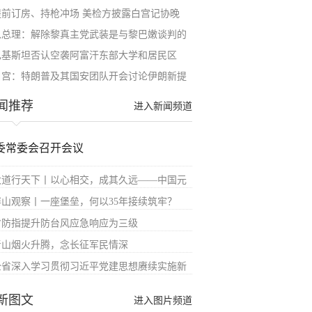
提前订房、持枪冲场 美检方披露白宫记协晚
以总理：解除黎真主党武装是与黎巴嫩谈判的
巴基斯坦否认空袭阿富汗东部大学和居民区
白宫：特朗普及其国安团队开会讨论伊朗新提
闻推荐
进入新闻频道
委常委会召开会议
大道行天下丨以心相交，成其久远——中国元
屏山观察丨一座堡垒，何以35年接续筑牢？
省防指提升防台风应急响应为三级
青山烟火升腾，念长征军民情深
全省深入学习贯彻习近平党建思想赓续实施新
新图文
进入图片频道