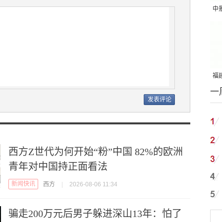
中
吨
福建
一
国
西方Z世代为何开始“粉”中国 82%的欧洲
青年对中国持正面看法
新闻快讯
西方
|
2026-08-06 11:34
骗走200万元后男子躲进深山13年：怕了