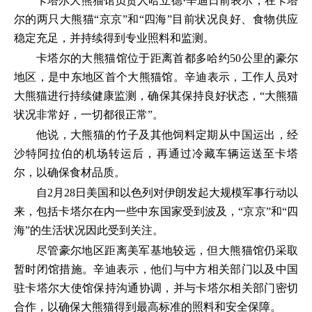
卡塔尔大熊猫馆负责人哈立德·辛迪日前表示，在卡塔
尔的两只大熊猫“京京”和“四海”目前状况良好、食物供应
稳定充足，并持续得到专业照料和监测。
卡塔尔的大熊猫馆位于距离首都多哈约50公里的豪尔
地区，是中东地区首个大熊猫馆。辛迪表示，工作人员对
大熊猫进行持续健康监测，确保其保持良好状态，“大熊猫
状况非常好，一切都很正常”。
他说，大熊猫的竹子及其他饲料定期从中国运出，经
沙特阿拉伯的机场转运后，再通过冷藏车辆运送至卡塔
尔，以确保食材品质。
自2月28日美国和以色列对伊朗发起大规模军事行动以
来，包括卡塔尔在内一些中东国家受到波及，“京京”和“四
海”的生活状况因此受到关注。
尽管豪尔地区距离美军基地较远，但大熊猫馆仍采取
暂时闭馆措施。辛迪表示，他们与中方相关部门以及中国
驻卡塔尔大使馆保持沟通协调，并与卡塔尔相关部门密切
合作，以确保大熊猫得到最高标准的照料和安全保障。