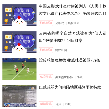
中国皮影戏什么时候被列入《人类非物
质文化遗产代表作名录》 蚂蚁庄园7月1
3日答案
游戏新闻
皮影戏
|
蚂蚁庄园
云南省的哪个自然奇观被誉为“仙人遗
田” 蚂蚁庄园7月14日答案
游戏新闻
蚂蚁庄园
没传球给哈兰德 挪威球员被骂7万条
体育资讯
美加墨世界杯
|
挪威
巴威减弱为何内陆地区强降雨仍持续
新闻快讯
台风
|
巴威