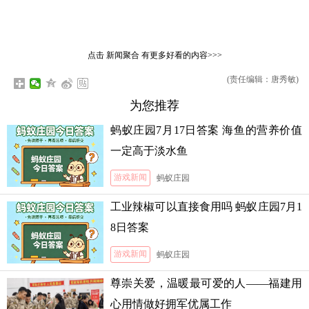
点击
新闻聚合
有更多好看的内容>>>
(责任编辑：唐秀敏)
为您推荐
蚂蚁庄园7月17日答案 海鱼的营养价值
一定高于淡水鱼
游戏新闻
蚂蚁庄园
工业辣椒可以直接食用吗 蚂蚁庄园7月1
8日答案
游戏新闻
蚂蚁庄园
尊崇关爱，温暖最可爱的人——福建用
心用情做好拥军优属工作