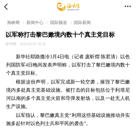


海峡网
>
新闻中心
>
国际频道
>
国际新闻
以军称打击黎巴嫩境内数十个真主党目标
新华网
2026-03-05 10:20
新华社耶路撒冷3月4日电（记者
庞昕熠 陈君清
）以色
列国防军4日晚间发表声明称，以军打击了黎巴嫩境内数十
个真主党目标。
根据这份声明，以军完成新一轮空袭，摧毁了黎巴嫩
境内多处真主党基础设施。被打击的目标包括位于利塔尼
河以南的多个真主党火箭和导弹发射场，以及一处无人机
生产设施。
以军指认，黎巴嫩真主党“利用这些基础设施推动并实
施多起针对以色列士兵和平民的袭击”。