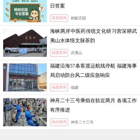
日答案
游戏新闻
蚂蚁庄园
海峡两岸中医药传统文化研习营深耕武
夷山水体悟文脉茶韵
福建新闻
武夷山
福建沿海57条客渡运航线停航 福建海事
局启动防台风二级应急响应
福建新闻
福建
神舟二十三号乘组在轨近两月 各项工作
有序推进
国内新闻
神舟二十三号