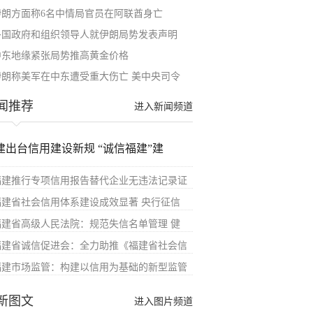
伊朗方面称6名中情局官员在阿联酋身亡
多国政府和组织领导人就伊朗局势发表声明
中东地缘紧张局势推高黄金价格
伊朗称美军在中东遭受重大伤亡 美中央司令
闻推荐
进入新闻频道
建出台信用建设新规 “诚信福建”建
福建推行专项信用报告替代企业无违法记录证
福建省社会信用体系建设成效显著 央行征信
福建省高级人民法院：规范失信名单管理 健
福建省诚信促进会：全力助推《福建省社会信
福建市场监管：构建以信用为基础的新型监管
新图文
进入图片频道