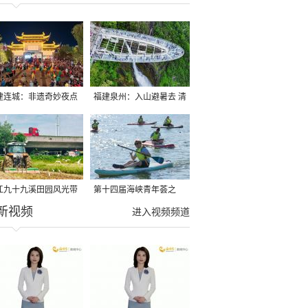
建连城：非遗奇妙夜点
福建泉州：入山避暑去 清
夏夜
凉好惬意
江九十九溪田园风光带
第十四届海峡青年荟之
新视频
亩早稻迎来成熟收割季
2026榕台青年大学生水上
进入视频频道
运动交流营