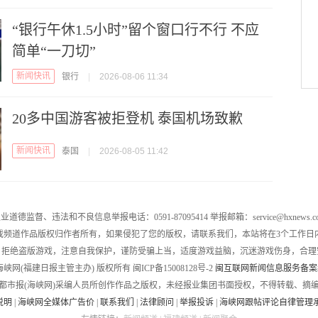
“银行午休1.5小时”留个窗口行不行 不应
简单“一刀切”
新闻快讯
银行
|
2026-08-06 11:34
20多中国游客被拒登机 泰国机场致歉
新闻快讯
泰国
|
2026-08-05 11:42
业道德监督、违法和不良信息举报电话：0591-87095414 举报邮箱：service@hxnews.c
戏频道作品版权归作者所有，如果侵犯了您的版权，请联系我们，本站将在3个工作日
，拒绝盗版游戏，注意自我保护，谨防受骗上当，适度游戏益脑，沉迷游戏伤身，合理
016 海峡网(福建日报主管主办) 版权所有 闽ICP备15008128号-2
闽互联网新闻信息服务备案编号
都市报(海峡网)采编人员所创作作品之版权，未经报业集团书面授权，不得转载、摘
说明
|
海峡网全媒体广告价
|
联系我们
|
法律顾问
|
举报投诉
|
海峡网跟帖评论自律管理