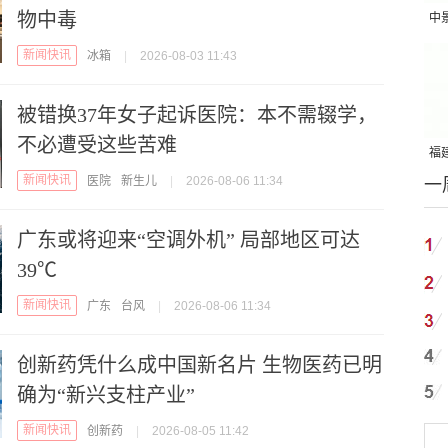
物中毒
中
吨
新闻快讯
冰箱
|
2026-08-03 11:43
被错换37年女子起诉医院：本不需辍学，
不必遭受这些苦难
福建
新闻快讯
医院
新生儿
|
2026-08-06 11:34
一
国
广东或将迎来“空调外机” 局部地区可达
39℃
新闻快讯
广东
台风
|
2026-08-06 11:34
创新药凭什么成中国新名片 生物医药已明
确为“新兴支柱产业”
新闻快讯
创新药
|
2026-08-05 11:42