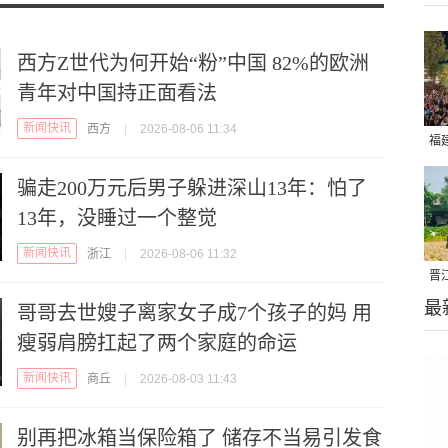
西方Z世代为何开始“粉”中国 82%的欧洲
青年对中国持正面看法
新闻快讯
西方
|
2026-08-06 11:34
福
亮
骗走200万元后男子躲进深山13年：怕了
13年，没睡过一个整觉
新闻快讯
浙江
|
2026-08-06 11:32
晋
最
千
哥哥去世嫂子离家女子成7个孩子的妈 用
瘦弱肩膀扛起了两个家庭的命运
新闻快讯
商丘
|
2026-08-03 11:43
别再把冰箱当保险箱了 储存不当易引发食