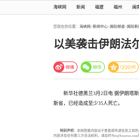
海峡网
新闻
福建
福州
闽
您现在的位置：
海峡网
>
新闻中心
>
国际频道
>
国际新
以美袭击伊朗法尔
新华社德黑兰3月2日电 据伊朗塔
斯省，已经造成至少35人死亡。
特别声明：
本网登载内容出于更直观传递信息之目的
内容涉及任何第三方合法权利，请及时与ts@hxnews.