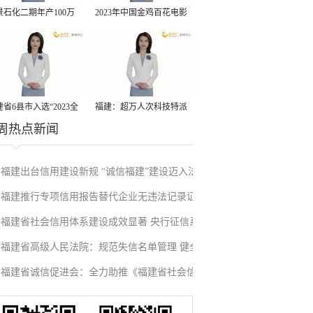
景石化二期年产100万
2023年中国金鸡百花电影
丙烷脱氢项目建成中交
节有福电影巡展31日启动
省6县市入选“2023全
福建：超万人次科技特派
周热点新闻
县域发展潜力百强县”
员一线开展服务
福建出台信用建设新规 “诚信福建”建设迈入法
福建推行专项信用报告替代企业无违法记录证
治化新阶段
福建省社会信用体系建设成效显著 央行征信系
明改革成效显著
福建省高级人民法院：规范失信名单管理 健全
统赋能实体经济
福建省诚信促进会：全力助推《福建省社会信
信用修复机制
用条例》落地见效