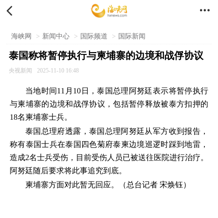


海峡网
>
新闻中心
>
国际频道
>
国际新闻
泰国称将暂停执行与柬埔寨的边境和战俘协议
央视新闻
2025-11-10 16:48
当地时间11月10日，泰国总理阿努廷表示将暂停执行
与柬埔寨的边境和战俘协议，包括暂停释放被泰方扣押的
18名柬埔寨士兵。
泰国总理府透露，泰国总理阿努廷从军方收到报告，
称有泰国士兵在泰国四色菊府泰柬边境巡逻时踩到地雷，
造成2名士兵受伤，目前受伤人员已被送往医院进行治疗。
阿努廷随后要求将此事追究到底。
柬埔寨方面对此暂无回应。（总台记者 宋焕钰）