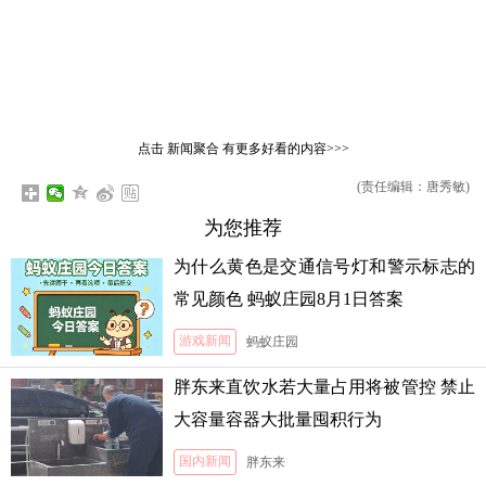
点击
新闻聚合
有更多好看的内容>>>
(责任编辑：唐秀敏)
为您推荐
为什么黄色是交通信号灯和警示标志的
常见颜色 蚂蚁庄园8月1日答案
游戏新闻
蚂蚁庄园
胖东来直饮水若大量占用将被管控 禁止
大容量容器大批量囤积行为
国内新闻
胖东来