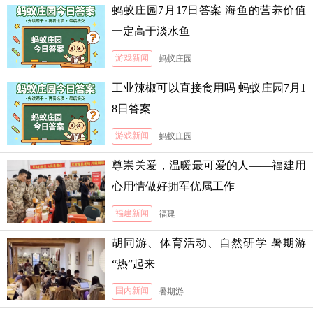
蚂蚁庄园7月17日答案 海鱼的营养价值
一定高于淡水鱼
游戏新闻
蚂蚁庄园
工业辣椒可以直接食用吗 蚂蚁庄园7月1
8日答案
游戏新闻
蚂蚁庄园
尊崇关爱，温暖最可爱的人——福建用
心用情做好拥军优属工作
福建新闻
福建
胡同游、体育活动、自然研学 暑期游
“热”起来
国内新闻
暑期游