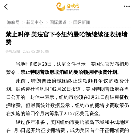


海峡网
>
新闻中心
>
国际频道
>
国际新闻
禁止叫停 美法官下令纽约曼哈顿继续征收拥堵
费
央视新闻
2025-05-29 10:06
当地时间5月28日，法庭文件显示，美国法官发布初步
禁令，
禁止特朗普政府取消纽约曼哈顿拥堵收费计划
。
此前，特朗普政府试图终止这项颇具争议的收费计
划。据路透社当地时间2月26日报道，美国特朗普政府在当
日公开的一封信中表示，纽约市必须在3月21日前结束征收
拥堵费。但最新统计数据显示，纽约市的拥堵收费政策仍
在实施的前四个月内筹集了2.157亿美元资金。
经过多年准备，美国纽约市曼哈顿岛下城和中城地区
在1月5日起开始征收拥堵费，成为美国首个开征拥堵费的