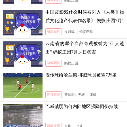
游戏新闻
蚂蚁庄园
中国皮影戏什么时候被列入《人类非物
质文化遗产代表作名录》 蚂蚁庄园7月1
3日答案
游戏新闻
皮影戏
|
蚂蚁庄园
云南省的哪个自然奇观被誉为“仙人遗
田” 蚂蚁庄园7月14日答案
游戏新闻
蚂蚁庄园
没传球给哈兰德 挪威球员被骂7万条
体育资讯
美加墨世界杯
|
挪威
巴威减弱为何内陆地区强降雨仍持续
新闻快讯
台风
|
巴威