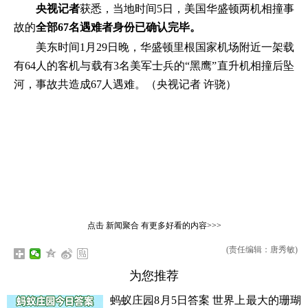
央视记者
获悉，当地时间5日，美国华盛顿两机相撞事
故的
全部67名遇难者身份已确认完毕。
美东时间1月29日晚，华盛顿里根国家机场附近一架载
有64人的客机与载有3名美军士兵的“黑鹰”直升机相撞后坠
河，事故共造成67人遇难。（央视记者 许骁）
点击
新闻聚合
有更多好看的内容>>>
(责任编辑：唐秀敏)
为您推荐
蚂蚁庄园8月5日答案 世界上最大的珊瑚