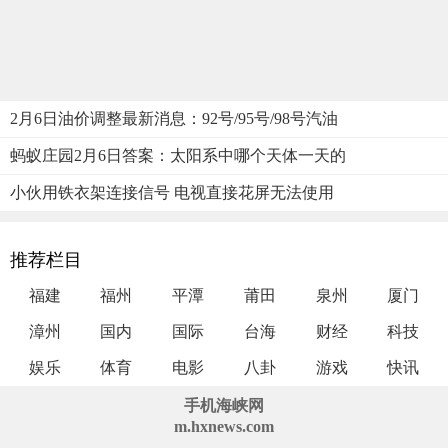
2月6日油价调整最新消息：92号/95号/98号汽油
蚂蚁庄园2月6日答案：太阳系中哪个天体一天的
小伙用铁衣架连接信号 电视直接花屏无法使用
推荐栏目
福建
福州
平潭
莆田
泉州
厦门
漳州
国内
国际
台海
财经
科技
娱乐
体育
电影
八卦
游戏
快讯
手机海峡网
m.hxnews.com