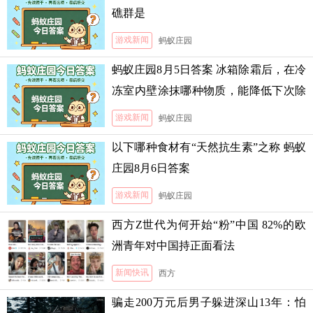
礁群是
游戏新闻
蚂蚁庄园
蚂蚁庄园8月5日答案 冰箱除霜后，在冷
冻室内壁涂抹哪种物质，能降低下次除
霜的难度
游戏新闻
蚂蚁庄园
以下哪种食材有“天然抗生素”之称 蚂蚁
庄园8月6日答案
游戏新闻
蚂蚁庄园
西方Z世代为何开始“粉”中国 82%的欧
洲青年对中国持正面看法
新闻快讯
西方
骗走200万元后男子躲进深山13年：怕