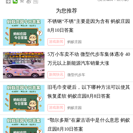
为您推荐
不锈钢“不锈”主要是因为含有 蚂蚁庄园
8月10日答案
游戏新闻
蚂蚁庄园
5万小车卖不动 微型代步车集体遇冷 40
万元以上新能源汽车销量大涨
新闻快讯
微型代步车
旧毛巾变硬后，以下哪种方法可以使其
恢复柔软 蚂蚁庄园8月8日答案
游戏新闻
蚂蚁庄园
“鄂尔多斯”在蒙古语中是什么意思 蚂蚁
庄园8月10日答案